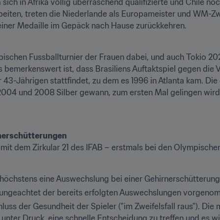
 in Afrika völlig überraschend qualifizierte und Chile noch d
arbeiten, treten die Niederlande als Europameister und WM-Zw
einer Medaille im Gepäck nach Hause zurückkehren. 
ischen Fussballturnier der Frauen dabei, und auch Tokio 202
 bemerkenswert ist, dass Brasiliens Auftaktspiel gegen die 
43-Jährigen stattfindet, zu dem es 1996 in Atlanta kam. Die 
ie 2004 und 2008 Silber gewann, zum ersten Mal gelingen wird
mit dem Zirkular 21 des IFAB – erstmals bei den Olympischen
 höchstens eine Auswechslung bei einer Gehirnerschütterun
 ungeachtet der bereits erfolgten Auswechslungen vorgen
hluss der Gesundheit der Spieler ("im Zweifelsfall raus"). Die
unter Druck, eine schnelle Entscheidung zu treffen und es w