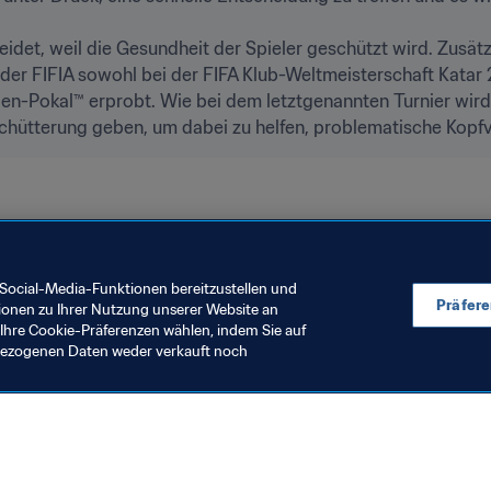
eidet, weil die Gesundheit der Spieler geschützt wird. Zusät
er FIFIA sowohl bei der FIFA Klub-Weltmeisterschaft Katar 2
ien-Pokal™️ erprobt. Wie bei dem letztgenannten Turnier wird
rschütterung geben, um dabei zu helfen, problematische Kopf
Concacaf
UEFA
Chile
Sweden
Netherlands
Zambi
Social-Media-Funktionen bereitzustellen und
Präfer
ionen zu Ihrer Nutzung unserer Website an
Ihre Cookie-Präferenzen wählen, indem Sie auf
nbezogenen Daten weder verkauft noch
en Sie auch