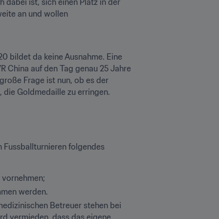
abei ist, sich einen Platz in der 
eite an und wollen 
0 bildet da keine Ausnahme. Eine 
VR China auf den Tag genau 25 Jahre 
große Frage ist nun, ob es der 
, die Goldmedaille zu erringen.
 Fussballturnieren folgendes 
g vornehmen;
ommen werden.
 medizinischen Betreuer stehen bei 
ird vermieden, dass das eigene 