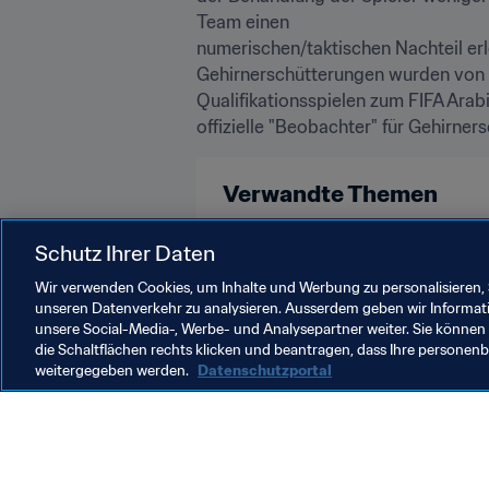
Team einen

numerischen/taktischen Nachteil erl
Gehirnerschütterungen wurden von d
Qualifikationsspielen zum FIFA Arab
offizielle "Beobachter" für Gehirne
Verwandte Themen
Brazil
CONMEBOL
USA
Schutz Ihrer Daten
Wir verwenden Cookies, um Inhalte und Werbung zu personalisieren, 
unseren Datenverkehr zu analysieren. Ausserdem geben wir Informat
unsere Social-Media-, Werbe- und Analysepartner weiter. Sie können 
die Schaltflächen rechts klicken und beantragen, dass Ihre persone
weitergegeben werden.
Datenschutzportal
Was die FIFA macht
Besuch