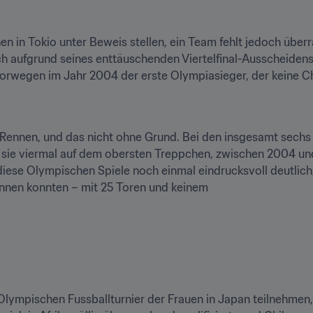
en in Tokio unter Beweis stellen, ein Team fehlt jedoch überr
ich aufgrund seines enttäuschenden Viertelfinal-Ausscheidens
it Norwegen im Jahr 2004 der erste Olympiasieger, der keine C
s Rennen, und das nicht ohne Grund. Bei den insgesamt sech
n sie viermal auf dem obersten Treppchen, zwischen 2004 und
r diese Olympischen Spiele noch einmal eindrucksvoll deutlic
nnen konnten – mit 25 Toren und keinem

 Olympischen Fussballturnier der Frauen in Japan teilnehmen,