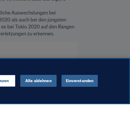
zliche Auswechslungen bei 
020 als auch bei den jüngsten 
 es bei Tokio 2020 auf den Rängen 
verletzungen zu erkennen.
a
CAF
Canada
enzen
Alle ablehnen
Einverstanden