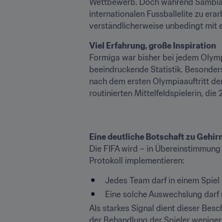
Wettbewerb. Doch während Sambia sich
internationalen Fussballelite zu er
verständlicherweise unbedingt mit 
Viel Erfahrung, große Inspiration 
Formiga war bisher bei jedem Olymp
beeindruckende Statistik. Besonders
nach dem ersten Olympiaauftritt der 
routinierten Mittelfeldspielerin, d
Die FIFA wird – in Übereinstimmung 
Protokoll implementieren:
Jedes Team darf in einem Spiel
Eine solche Auswechslung darf
Als starkes Signal dient dieser Besc
der Behandlung der Spieler weniger 