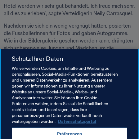
Hotel werden wir sehr gut behandelt. Ich freue mich sehr, 
all dies zu erleben", sagte Verteidigerin Neily Carrasquel.
Nachdem sie sich ein wenig vergnügt hatten, posierten 
die Fussballerinnen für Fotos und gaben Autogramme. 
Wie in der Bildergalerie gesehen werden kann, drängten 
sich scharenweise Jungen und Mädchen um die 
Spielerinnen, die geduldig Autogramme schrieben und in 
Schutz Ihrer Daten
die Kameras lächelten. Im Anschluss kehrten die 
Wir verwenden Cookies, um Inhalte und Werbung zu
Venezolanerinnen ins Hotel zurück, um die kommende 
personalisieren, Social-Media-Funktionen bereitzustellen
Partie gegen Mexiko am 21. November vorzubereiten. 
und unseren Datenverkehr zu analysieren. Ausserdem
Gestärkt von der großen Zuneigung der Gastgeber-Fans.
geben wir Informationen zu Ihrer Nutzung unserer
Website an unsere Social-Media-, Werbe- und
Analysepartner weiter. Sie können Ihre Cookie-
Verwandte Themen
Präferenzen wählen, indem Sie auf die Schaltflächen
rechts klicken und beantragen, dass Ihre
personenbezogenen Daten weder verkauft noch
FIFA U-20-Frauen-Weltmeisterschaft Papua-
weitergegeben werden.
Datenschutzportal
Neuguinea 2016
Präferenzen