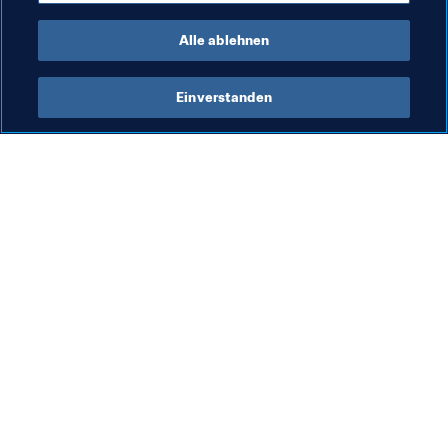
Venezuela
CONMEBOL
CONMEBOL
Alle ablehnen
Einverstanden
Was die FIFA macht
Besuchen Sie auch
Legal
Alle Nachrichten und 
Themen
Transfersystem
Berichte und 
Frauenfussball
Dokumente
Fussballförderung
FIFA-Stiftung
Innovation
FIFA Museum
Talentförderung
Stellen & Karriere
Organisation von Turnieren