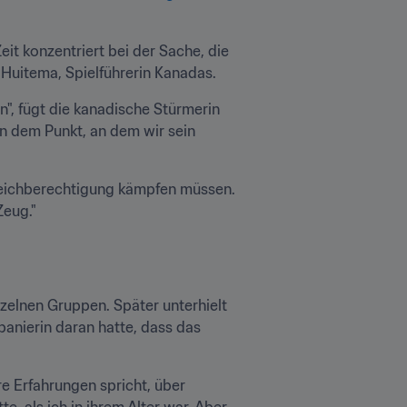
t konzentriert bei der Sache, die 
 Huitema, Spielführerin Kanadas.
, fügt die kanadische Stürmerin 
an dem Punkt, an dem wir sein 
Gleichberechtigung kämpfen müssen. 
Zeug."
zelnen Gruppen. Später unterhielt 
anierin daran hatte, dass das 
e Erfahrungen spricht, über 
, als ich in ihrem Alter war. Aber 