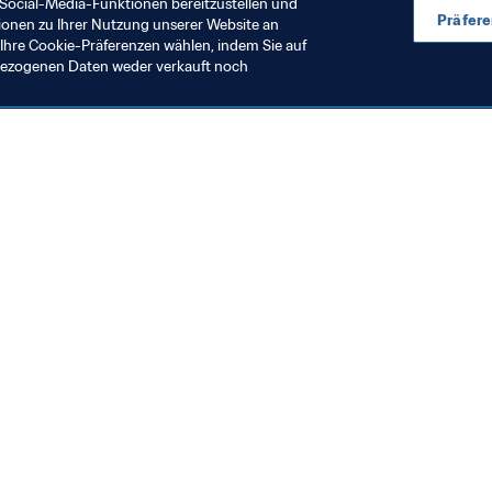
Social-Media-Funktionen bereitzustellen und
Präfer
ionen zu Ihrer Nutzung unserer Website an
Ihre Cookie-Präferenzen wählen, indem Sie auf
nbezogenen Daten weder verkauft noch
en Sie auch
chrichten und Themen
e und Dokumente
ftung
seum
& Karriere