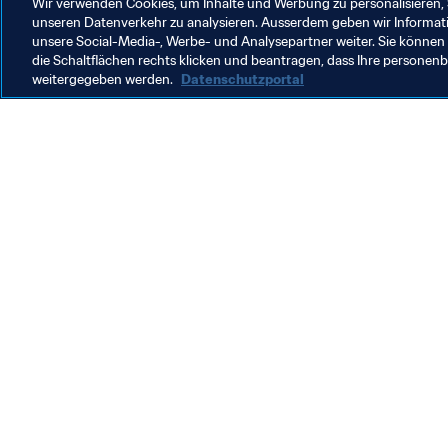
Wir verwenden Cookies, um Inhalte und Werbung zu personalisieren, 
unseren Datenverkehr zu analysieren. Ausserdem geben wir Informat
unsere Social-Media-, Werbe- und Analysepartner weiter. Sie können 
die Schaltflächen rechts klicken und beantragen, dass Ihre persone
weitergegeben werden.
Datenschutzportal
Was die FIFA macht
Besuch
Legal
Alle Na
Transfersystem
Bericht
Frauenfussball
FIFA-Sti
Fussballförderung
FIFA Mu
Innovation
Stellen 
Talentförderung
Organisation von Turnieren
Nachhaltigkeit