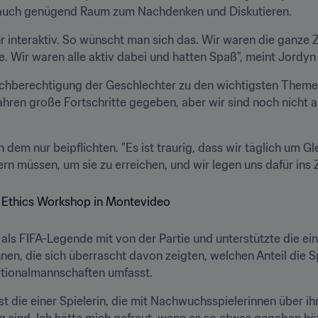
r auch genügend Raum zum Nachdenken und Diskutieren.
 interaktiv. So wünscht man sich das. Wir waren die ganze Zei
e. Wir waren alle aktiv dabei und hatten Spaß", meint Jordyn
ichberechtigung der Geschlechter zu den wichtigsten Themen"
Jahren große Fortschritte gegeben, aber wir sind noch nicht 
 dem nur beipflichten. "Es ist traurig, dass wir täglich um 
ern müssen, um sie zu erreichen, und wir legen uns dafür ins 
 als FIFA-Legende mit von der Partie und unterstützte die ein
en, die sich überrascht davon zeigten, welchen Anteil die Sp
ationalmannschaften umfasst.
 die einer Spielerin, die mit Nachwuchsspielerinnen über ihr
 sind. Ich hätte mich gefreut, wenn es so etwas gegeben hätte