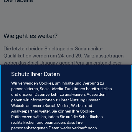
Die Tabelle
Wie geht es weiter?
Die letzten beiden Spieltage der Südamerika-
Qualifikation werden am 24. und 29. März ausgetragen, 
wobei das Spiel Uruguay gegen Peru am ersten dieser 
Schutz Ihrer Daten
Wir verwenden Cookies, um Inhalte und Werbung zu
Verwandte Themen
personalisieren, Social-Media-Funktionen bereitzustellen
und unseren Datenverkehr zu analysieren. Ausserdem
geben wir Informationen zu Ihrer Nutzung unserer
FIFA Fussball-Weltmeisterschaft Katar 2022™
Website an unsere Social-Media-, Werbe- und
Analysepartner weiter. Sie können Ihre Cookie-
Japan
AFC
Saudi Arabia
IR Iran
Präferenzen wählen, indem Sie auf die Schaltflächen
rechts klicken und beantragen, dass Ihre
Korea Republic
Australia
Uruguay
personenbezogenen Daten weder verkauft noch