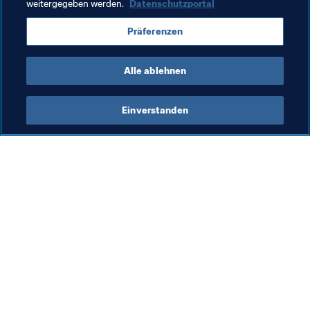
weitergegeben werden.
Datenschutzportal
CONMEBOL
Brazil
Argentina
Colombia
Präferenzen
Ecuador
Alle ablehnen
Einverstanden
Was die FIFA macht
Besuchen Sie auch
Legal
Alle Nachrichten und 
Themen
Transfersystem
Berichte und 
Frauenfussball
Dokumente
Fussballförderung
FIFA-Stiftung
Innovation