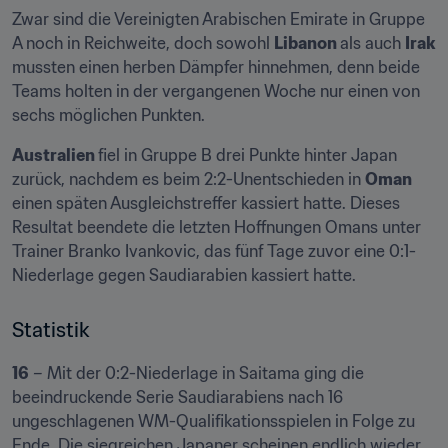
Zwar sind die Vereinigten Arabischen Emirate in Gruppe 
A noch in Reichweite, doch sowohl 
Libanon 
als auch 
Irak 
mussten einen herben Dämpfer hinnehmen, denn beide 
Teams holten in der vergangenen Woche nur einen von 
sechs möglichen Punkten.
Australien 
fiel in Gruppe B drei Punkte hinter Japan 
zurück, nachdem es beim 2:2-Unentschieden in 
Oman 
einen späten Ausgleichstreffer kassiert hatte. Dieses 
Resultat beendete die letzten Hoffnungen Omans unter 
Trainer Branko Ivankovic, das fünf Tage zuvor eine 0:1-
Niederlage gegen Saudiarabien kassiert hatte.
Statistik
16
 – Mit der 0:2-Niederlage in Saitama ging die 
beeindruckende Serie Saudiarabiens nach 16 
ungeschlagenen WM-Qualifikationsspielen in Folge zu 
Ende. Die siegreichen Japaner scheinen endlich wieder 