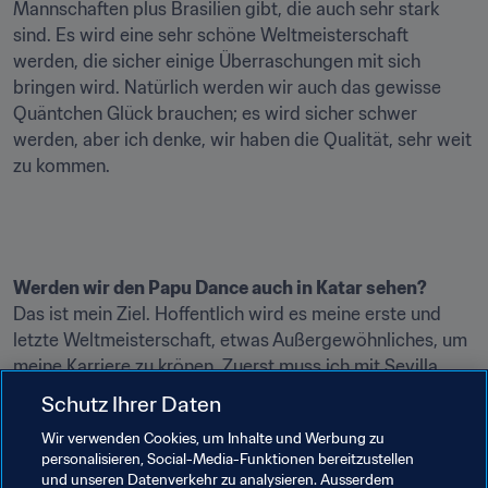
Mannschaften plus Brasilien gibt, die auch sehr stark 
sind. Es wird eine sehr schöne Weltmeisterschaft 
werden, die sicher einige Überraschungen mit sich 
bringen wird. Natürlich werden wir auch das gewisse 
Quäntchen Glück brauchen; es wird sicher schwer 
werden, aber ich denke, wir haben die Qualität, sehr weit 
zu kommen.

Werden wir den Papu Dance auch in Katar sehen?
Das ist mein Ziel. Hoffentlich wird es meine erste und 
letzte Weltmeisterschaft, etwas Außergewöhnliches, um 
meine Karriere zu krönen. Zuerst muss ich mit Sevilla 
eine gute Saison spielen, auf hohem Niveau bleiben und 
Schutz Ihrer Daten
versuchen, hier helfen zu können. Die Zeit vergeht sehr 
Wir verwenden Cookies, um Inhalte und Werbung zu
schnell, es ist nur noch knapp ein Jahr bis dahin und mein 
personalisieren, Social-Media-Funktionen bereitzustellen
Ziel ist es, unter den 23 argentinischen Spielern zu sein, 
und unseren Datenverkehr zu analysieren. Ausserdem