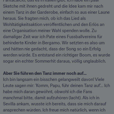
Fantacalcio, das es in Italien gibt. Ich habe ein paar 
Sketche mit ihnen gedreht und die Idee kam mir nach 
einem Tanz in der Garderobe, einfach so aus einer Laune 
heraus. Sie fragten mich, ob ich das Lied als 
Wohltätigkeitsaktion veröffentlichen und den Erlös an 
eine Organisation meiner Wahl spenden wolle. Zu 
damaliger Zeit war ich Pate eines Fussballvereins für 
behinderte Kinder in Bergamo. Wir setzten es also um 
und hätten nie gedacht, dass der Song so ein Erfolg 
werden würde. Es entstand ein richtiger Boom, es wurde 
sogar ein echter Sommerhit daraus, völlig unglaublich.

Aber Sie führen den Tanz immer noch auf...
Ich bin langsam ein bisschen gelangweilt davon! Viele 
Leute sagen mir: 'Komm, Papu, führ deinen Tanz auf'... Ich 
habe mich daran gewöhnt, obwohl ich die Fans 
manchmal bitte, damit aufzuhören (lacht). Als ich in 
Sevilla ankam, wusste ich bereits, dass sie mich darauf 
ansprechen würden. Ich freue mich natürlich, wenn ich 