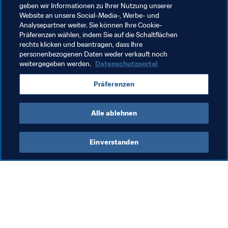
die bei der Weltmeisterschaft dabei sein dürfen.

geben wir Informationen zu Ihrer Nutzung unserer
Website an unsere Social-Media-, Werbe- und
Analysepartner weiter. Sie können Ihre Cookie-
Präferenzen wählen, indem Sie auf die Schaltflächen
rechts klicken und beantragen, dass Ihre
Verwandte Themen
personenbezogenen Daten weder verkauft noch
weitergegeben werden.
Datenschutzportal
FIFA Fussball-Weltmeisterschaft Katar 2022™
Präferenzen
Argentina
CONMEBOL
Alle ablehnen
Einverstanden
Was die FIFA macht
Besuchen Sie auch
Legal
Alle Nachrichten und 