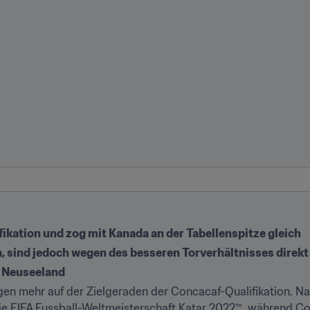
fikation und zog mit Kanada an der Tabellenspitze gleich
, sind jedoch wegen des besseren Torverhältnisses direkt 
uf Neuseeland
n mehr auf der Zielgeraden der Concacaf-Qualifikation. Na
die FIFA Fussball-Weltmeisterschaft Katar 2022™, während Cos