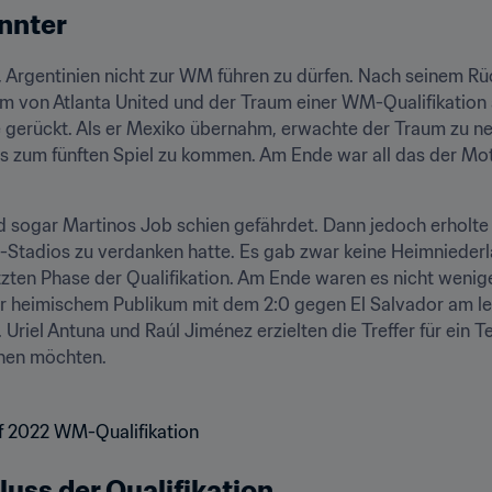
nnter
Argentinien nicht zur WM führen zu dürfen. Nach seinem Rück
am von Atlanta United und der Traum einer WM-Qualifikation
ne gerückt. Als er Mexiko übernahm, erwachte der Traum zu n
bis zum fünften Spiel zu kommen. Am Ende war all das der Mo
d sogar Martinos Job schien gefährdet. Dann jedoch erholte 
-Stadios zu verdanken hatte. Es gab zwar keine Heimniederla
etzten Phase der Qualifikation. Am Ende waren es nicht wenig
r heimischem Publikum mit dem 2:0 gegen El Salvador am le
riel Antuna und Raúl Jiménez erzielten die Treffer für ein T
hen möchten.
uss der Qualifikation