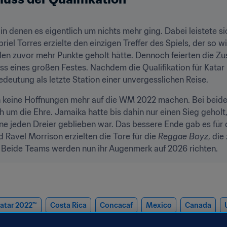
in denen es eigentlich um nichts mehr ging. Dabei leistete s
iel Torres erzielte den einzigen Treffer des Spiels, der so wi
n zuvor mehr Punkte geholt hätte. Dennoch feierten die Zus
ss eines großen Festes. Nachdem die Qualifikation für Katar 
edeutung als letzte Station einer unvergesslichen Reise. 
 keine Hoffnungen mehr auf die WM 2022 machen. Bei beid
h um die Ehre. Jamaika hatte bis dahin nur einen Sieg geholt
e jeden Dreier geblieben war. Das bessere Ende gab es für di
Ravel Morrison erzielten die Tore für die 
Reggae Boyz
, die
 Beide Teams werden nun ihr Augenmerk auf 2026 richten.
Katar 2022™
Costa Rica
Concacaf
Mexico
Canada