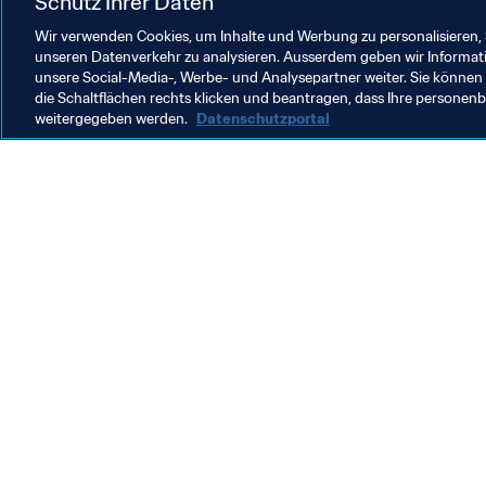
Schutz Ihrer Daten
Wir verwenden Cookies, um Inhalte und Werbung zu personalisieren, 
unseren Datenverkehr zu analysieren. Ausserdem geben wir Informat
unsere Social-Media-, Werbe- und Analysepartner weiter. Sie können 
die Schaltflächen rechts klicken und beantragen, dass Ihre persone
weitergegeben werden.
Datenschutzportal
Was die FIFA macht
Besuch
Legal
Alle Na
Transfersystem
Bericht
Frauenfussball
FIFA-Sti
Fussballförderung
FIFA Mu
Innovation
Stellen 
Talentförderung
Organisation von Turnieren