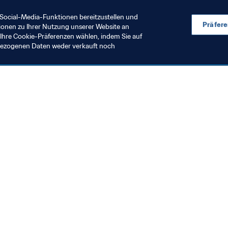
Social-Media-Funktionen bereitzustellen und
Präfer
ionen zu Ihrer Nutzung unserer Website an
Ihre Cookie-Präferenzen wählen, indem Sie auf
nbezogenen Daten weder verkauft noch
en Sie auch
chrichten und Themen
e und Dokumente
ftung
seum
& Karriere