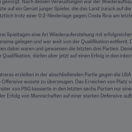
n gesorgt. Nach dessen Verwüstungen war der Wiederaufbau 
zte auf ein Gerüst junger Spieler, die das Land zurück auf di
etztlich trotz einer 0:2-Niederlage gegen Costa Rica am letzte
drei Spieltagen eine Art Wiederauferstehung mit erfolgreiche
nama gelegen und war weit von der Qualifikation entfernt. 
n dabei waren und gewannen die letzten drei Partien. Damit
 Qualifikation, dürfen aber jetzt auf einen Erfolg in den inter
eras erzielten in der abschließenden Partie gegen die USA d
Offensive wusste zu überzeugen. Das Erreichen von Platz vier
ter von PSG kassierte in den letzten sechs Partien nur einen
der Erfolg von Mannschaften auf einer starken Defensive aufb