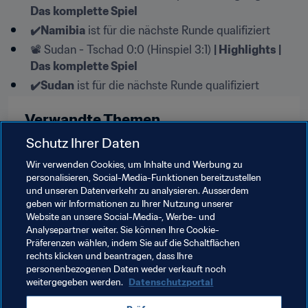
Das komplette Spiel
✔️Namibia
 ist für die nächste Runde qualifiziert
📽️ Sudan - Tschad 0:0 (Hinspiel 3:1) 
| Highlights | 
Das komplette Spiel
✔️Sudan
 ist für die nächste Runde qualifiziert
Verwandte Themen
Schutz Ihrer Daten
FIFA Fussball-Weltmeisterschaft Katar 2022™
Wir verwenden Cookies, um Inhalte und Werbung zu
personalisieren, Social-Media-Funktionen bereitzustellen
CAF
Namibia
Eritrea
Eswatini
Djibouti
und unseren Datenverkehr zu analysieren. Ausserdem
geben wir Informationen zu Ihrer Nutzung unserer
Angola
The Gambia
Mozambique
Website an unsere Social-Media-, Werbe- und
Analysepartner weiter. Sie können Ihre Cookie-
Mauritania
Sudan
Chad
Rwanda
Präferenzen wählen, indem Sie auf die Schaltflächen
rechts klicken und beantragen, dass Ihre
Seychelles
Zimbabwe
Somalia
Malawi
personenbezogenen Daten weder verkauft noch
weitergegeben werden.
Datenschutzportal
Botswana
Guinea-Bissau