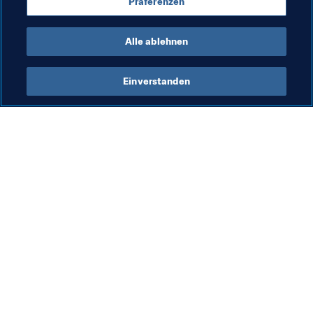
Präferenzen
São Tomé and Príncipe
Togo
Comoros
Alle ablehnen
Einverstanden
Was die FIFA macht
Besuchen Sie auch
Legal
Alle Nachrichten und 
Themen
Transfersystem
Berichte und 
Frauenfussball
Dokumente
Fussballförderung
FIFA-Stiftung
Innovation
FIFA Museum
Talentförderung
Stellen & Karriere