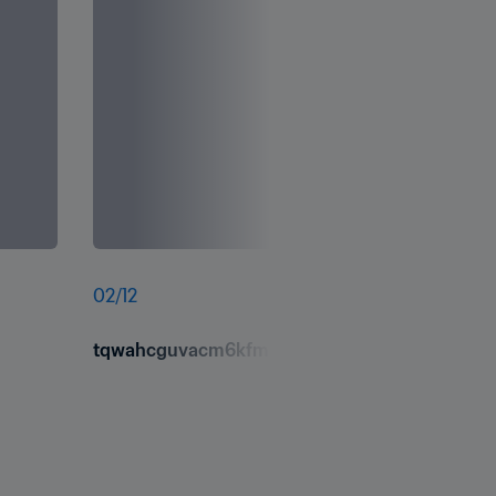
02
/
12
tqwahcguvacm6kfmfvow.jpg