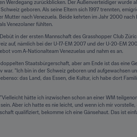
nten Werdegang zurückblicken. Der Außenverteidiger wurde al
Schweiz geboren. Als seine Eltern sich 1997 trennten, emigrie
t der Mutter nach Venezuela. Beide kehrten im Jahr 2000 nach
als Venezolaner fühlten.
 Debüt in der ersten Mannschaft des Grasshopper Club Zürich 
eiz auf, nämlich bei der U-17-EM 2007 und der U-20-EM 200
Angebot vom A-Nationalteam Venezuelas und nahm es an.
pelten Staatsbürgerschaft, aber am Ende ist das eine Gefüh
iv war. "Ich bin in der Schweiz geboren und aufgewachsen un
 ebenso: das Land, das Essen, die Kultur, ich habe dort Famil
 "Vielleicht hätte ich inzwischen schon an einer WM teilgenom
ein. Aber ich hatte es nie leicht, und wenn ich mir vorstelle,
schaft qualifiziert, bekomme ich eine Gänsehaut. Das ist ein