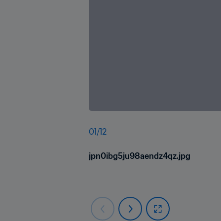
01
/
12
jpn0ibg5ju98aendz4qz.jpg