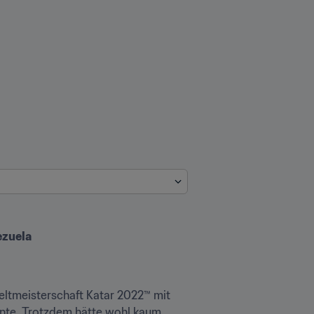
ezuela
eltmeisterschaft Katar 2022™ mit 
nte. Trotzdem hätte wohl kaum 