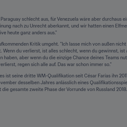
 Paraguay schlecht aus, für Venezuela wäre aber durchaus ein
nung nach zu Unrecht aberkannt, und wir hatten einen Elfmet
ive heute ganz anders aus."
ufkommenden Kritik umgeht. "Ich lasse mich von außen nicht b
. Wenn du verlierst, ist alles schlecht, wenn du gewinnst, ist 
 haben, aber wenn du die einzige Chance deines Teams nutzt,
erlierst, regen sich alle auf. Das war schon immer so."
es ist seine dritte WM-Qualifikation seit César Farías ihn 201
vember desselben Jahres anlässlich eines Qualifikationsspiel 
st die gesamte zweite Phase der Vorrunde von Russland 2018