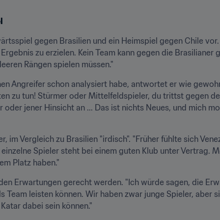
l
ärtsspiel gegen Brasilien und ein Heimspiel gegen Chile vor.
Ergebnis zu erzielen. Kein Team kann gegen die Brasilianer 
r leeren Rängen spielen müssen."
chen Angreifer schon analysiert habe, antwortet er wie gewoh
 zu tun! Stürmer oder Mittelfeldspieler, du trittst gegen den
r oder jener Hinsicht an ... Das ist nichts Neues, und mich mot
r, im Vergleich zu Brasilien "irdisch". "Früher fühlte sich Ve
 einzelne Spieler steht bei einem guten Klub unter Vertrag. Me
em Platz haben."
mden Erwartungen gerecht werden. "Ich würde sagen, die Erwa
ls Team leisten können. Wir haben zwar junge Spieler, aber sie
 Katar dabei sein können."