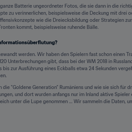
ganze Batterie ungeordneter Fotos, die sie dann in die richt
te zu verinnerlichen, beispielsweise die Deckung mit drei od
ffensivkonzepte wie die Dreiecksbildung oder Strategien zur 
Fronten kommt, beispielsweise ruhende Bälle.
 Informationsüberflutung?
ewandt werden. Wir haben den Spielern fast schon einen Train
a 120 Unterbrechungen gibt, dass bei der WM 2018 in Russlan
s bis zur Ausführung eines Eckballs etwa 24 Sekunden verge
zen.
en die "Goldene Generation" Rumäniens und wie sie sich für dr
gelungen, und dort wurden anfangs nur im Inland aktive Spieler
eich unter die Lupe genommen ... Wir sammeln die Daten, um 