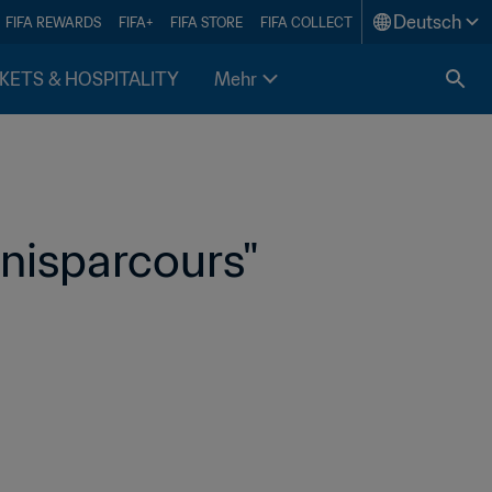
Deutsch
FIFA REWARDS
FIFA+
FIFA STORE
FIFA COLLECT
KETS & HOSPITALITY
Mehr
ernisparcours"