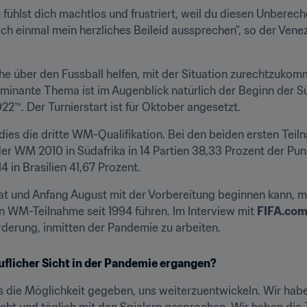
 Du fühlst dich machtlos und frustriert, weil du diesen Unbere
ch einmal mein herzliches Beileid aussprechen", so der Venez
he über den Fussball helfen, mit der Situation zurechtzukomm
minante Thema ist im Augenblick natürlich der Beginn der Süd
22™. Der Turnierstart ist für Oktober angesetzt.
dies die dritte WM-Qualifikation. Bei den beiden ersten Teiln
er WM 2010 in Südafrika in 14 Partien 38,33 Prozent der Punk
4 in Brasilien 41,67 Prozent.
at und Anfang August mit der Vorbereitung beginnen kann, mö
 WM-Teilnahme seit 1994 führen. Im Interview mit 
FIFA.co
rderung, inmitten der Pandemie zu arbeiten.
ruflicher Sicht in der Pandemie ergangen?
die Möglichkeit gegeben, uns weiterzuentwickeln. Wir haben 
ht und täglich mit den Spielern gesprochen. Wir haben die Ze