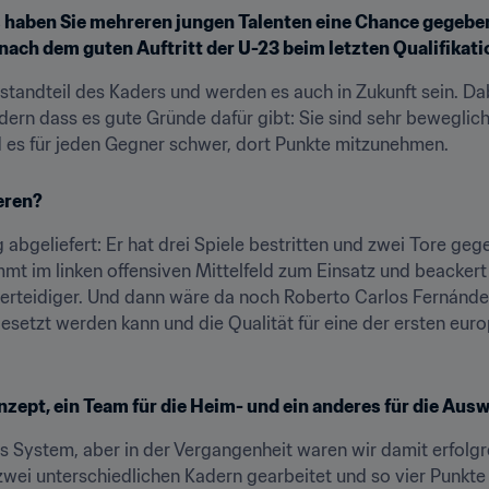
 haben Sie mehreren jungen Talenten eine Chance gegeben.
ach dem guten Auftritt der U-23 beim letzten Qualifikati
estandteil des Kaders und werden es auch in Zukunft sein. Dab
ndern dass es gute Gründe dafür gibt: Sie sind sehr beweglich
d es für jeden Gegner schwer, dort Punkte mitzunehmen.
eren?
 abgeliefert: Er hat drei Spiele bestritten und zwei Tore geg
mmt im linken offensiven Mittelfeld zum Einsatz und beackert
erteidiger. Und dann wäre da noch Roberto Carlos Fernández,
ngesetzt werden kann und die Qualität für eine der ersten euro
zept, ein Team für die Heim- und ein anderes für die Aus
s System, aber in der Vergangenheit waren wir damit erfolgreic
 zwei unterschiedlichen Kadern gearbeitet und so vier Punkte