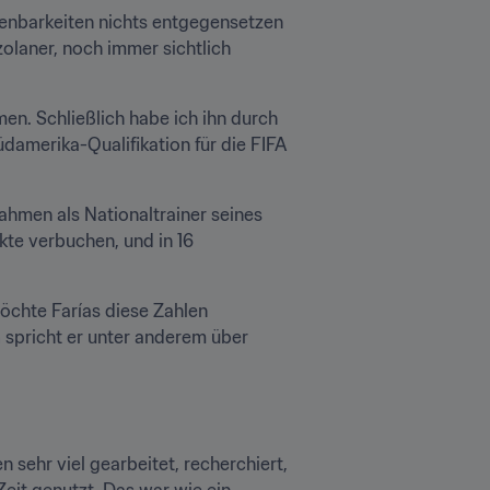
chenbarkeiten nichts entgegensetzen 
olaner, noch immer sichtlich 
en. Schließlich habe ich ihn durch 
amerika-Qualifikation für die FIFA 
ahmen als Nationaltrainer seines 
te verbuchen, und in 16 
chte Farías diese Zahlen 
m
 spricht er unter anderem über 
sehr viel gearbeitet, recherchiert, 
it genutzt. Das war wie ein 