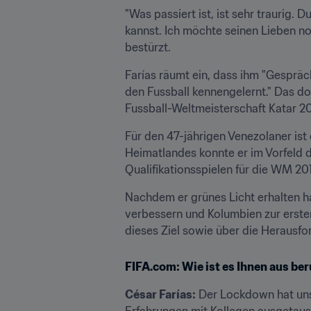
"Was passiert ist, ist sehr traurig.
kannst. Ich möchte seinen Lieben no
bestürzt.
Farías räumt ein, dass ihm "Gespräc
den Fussball kennengelernt." Das do
Fussball-Weltmeisterschaft Katar 20
Für den 47-jährigen Venezolaner ist 
Heimatlandes konnte er im Vorfeld d
Qualifikationsspielen für die WM 201
Nachdem er grünes Licht erhalten h
verbessern und Kolumbien zur ersten
dieses Ziel sowie über die Herausfo
FIFA.com: Wie ist es Ihnen aus be
César Farías:
 Der Lockdown hat uns 
Erfahrungen mit Kollegen ausgetausc