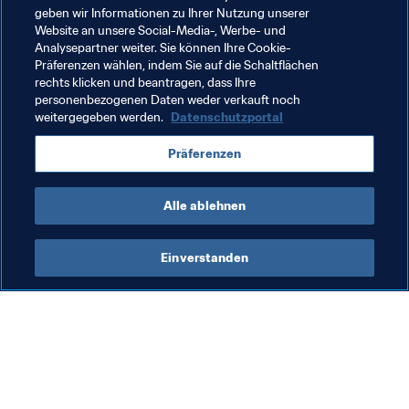
geben wir Informationen zu Ihrer Nutzung unserer
Website an unsere Social-Media-, Werbe- und
Verwandte Themen
Analysepartner weiter. Sie können Ihre Cookie-
Präferenzen wählen, indem Sie auf die Schaltflächen
rechts klicken und beantragen, dass Ihre
FIFA Fussball-Weltmeisterschaft Katar 2022™
personenbezogenen Daten weder verkauft noch
weitergegeben werden.
Datenschutzportal
Concacaf
St Kitts and Nevis
Canada
Präferenzen
El Salvador
Haiti
Panama
Curaçao
Alle ablehnen
Einverstanden
Was die FIFA macht
Besuchen Sie auch
Legal
Alle Nachrichten und 