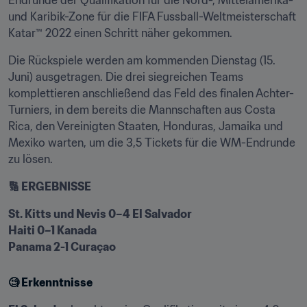
Endrunde der Qualifikation für die Nord-, Mittelamerika- 
und Karibik-Zone für die FIFA Fussball-Weltmeisterschaft 
Katar™ 2022 einen Schritt näher gekommen.
Die Rückspiele werden am kommenden Dienstag (15. 
Juni) ausgetragen. Die drei siegreichen Teams 
komplettieren anschließend das Feld des finalen Achter-
Turniers, in dem bereits die Mannschaften aus Costa 
Rica, den Vereinigten Staaten, Honduras, Jamaika und 
Mexiko warten, um die 3,5 Tickets für die WM-Endrunde 
zu lösen.
🔢 ERGEBNISSE
St. Kitts und Nevis 0–4 El Salvador

Haiti 0–1 Kanada

Panama 2-1 Curaçao
🧐 Erkenntnisse