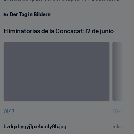
📸 
Der Tag in Bildern
Eliminatorias de la Concacaf: 12 de junio
01
/
17
02
/
17
bzdqxbygyj1px4xm1y9h.jpg
niksz5vr