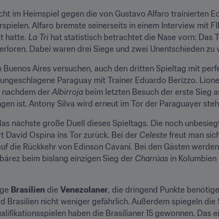
ucht im Heimspiel gegen die von Gustavo Alfaro trainierten E
rspielen. Alfaro bremste seinerseits in einem Interview mit 
 hatte. 
La Tri
 hat statistisch betrachtet die Nase vorn: Das 
 verloren. Dabei waren drei Siege und zwei Unentschieden zu 
in Buenos Aires versuchen, auch den dritten Spieltag mit per
, nachdem der 
Albirroja
 beim letzten Besuch der erste Sieg 
en ist. Antony Silva wird erneut im Tor der Paraguayer steh
as nächste große Duell dieses Spieltags. Die noch unbesieg
t David Ospina ins Tor zurück. Bei der 
Celeste
 freut man sic
auf die Rückkehr von Edinson Cavani. Bei den Gästen werden
bárez beim bislang einzigen Sieg der 
Charrúas
 in Kolumbien
ge 
Brasilien
 die 
Venezolaner
, die dringend Punkte benötigen
Brasilien nicht weniger gefährlich. Außerdem spiegeln die S
lifikationsspielen haben die Brasilianer 15 gewonnen. Das e