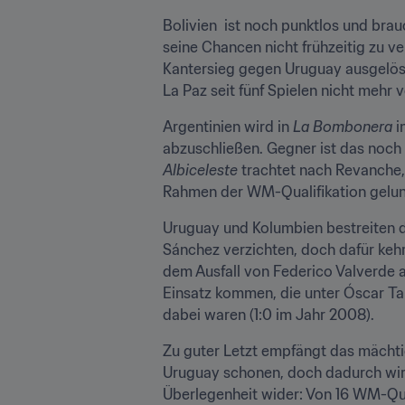
Bolivien  ist noch punktlos und bra
seine Chancen nicht frühzeitig zu ve
Kantersieg gegen Uruguay ausgelöst
La Paz seit fünf Spielen nicht mehr
Argentinien wird in 
La Bombonera
 
Albiceleste
 trachtet nach Revanche
Rahmen der WM-Qualifikation gelung
Uruguay und Kolumbien bestreiten d
Sánchez verzichten, doch dafür kehr
dem Ausfall von Federico Valverde 
Einsatz kommen, die unter Óscar Ta
dabei waren (1:0 im Jahr 2008).
Zu guter Letzt empfängt das mächti
Uruguay schonen, doch dadurch wird 
Überlegenheit wider: Von 16 WM-Qua