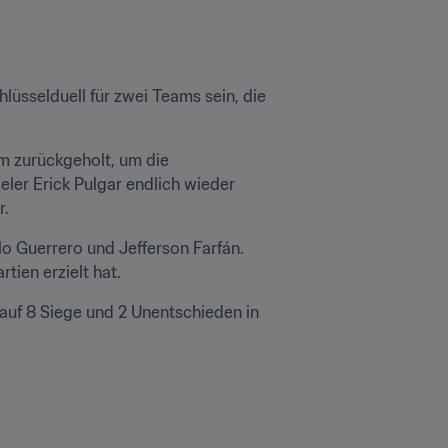
lüsselduell für zwei Teams sein, die 
m zurückgeholt, um die 
er Erick Pulgar endlich wieder 
r.
o Guerrero und Jefferson Farfán. 
tien erzielt hat.
 auf 8 Siege und 2 Unentschieden in 
.