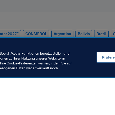
Katar 2022™
CONMEBOL
Argentina
Bolivia
Brazil
C
Venezuela
Social-Media-Funktionen bereitzustellen und
Präfer
ionen zu Ihrer Nutzung unserer Website an
Ihre Cookie-Präferenzen wählen, indem Sie auf
nbezogenen Daten weder verkauft noch
en Sie auch
chrichten und Themen