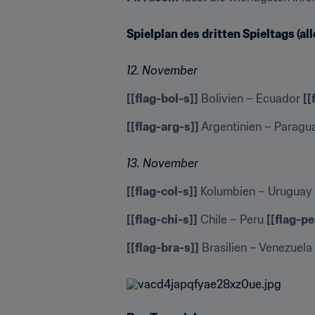
Spielplan des dritten Spieltags (al
12. November
[[flag-bol-s]]
 Bolivien – Ecuador 
[[
[[flag-arg-s]]
 Argentinien – Paragu
13. November
[[flag-col-s]]
 Kolumbien – Uruguay 
[[flag-chi-s]]
 Chile – Peru 
[[flag-pe
[[flag-bra-s]]
 Brasilien – Venezuela 