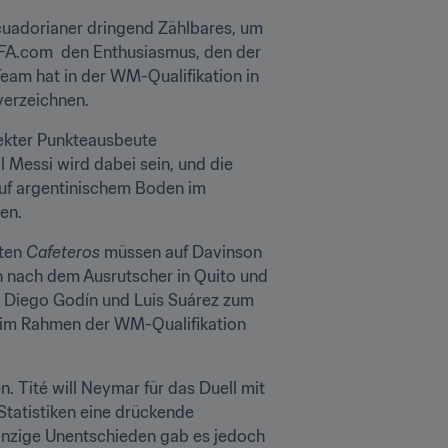
cuadorianer dringend Zählbares, um 
FIFA.com  den Enthusiasmus, den der 
Team hat in der WM-Qualifikation in 
verzeichnen.
fekter Punkteausbeute 
abzuschließen. Gegner ist das noch ungeschlagene Paraguay mit Trainer Eduardo Berizzo. Lionel Messi wird dabei sein, und die 
auf argentinischem Boden im 
en.
ten 
Cafeteros
 müssen auf Davinson 
h nach dem Ausrutscher in Quito und 
 Diego Godín und Luis Suárez zum 
 im Rahmen der WM-Qualifikation 
. Tité will Neymar für das Duell mit 
tatistiken eine drückende 
inzige Unentschieden gab es jedoch 