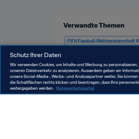
Verwandte Themen
FIFA Fussball-Weltmeisterschaft 
Paraguay
Peru
Uruguay
Schutz Ihrer Daten
Wir verwenden Cookies, um Inhalte und Werbung zu personalisieren, 
unseren Datenverkehr zu analysieren. Ausserdem geben wir Informat
unsere Social-Media-, Werbe- und Analysepartner weiter. Sie können 
die Schaltflächen rechts klicken und beantragen, dass Ihre persone
weitergegeben werden.
Datenschutzportal
Was die FIFA macht
Besuch
Legal
Alle Na