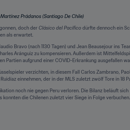
o Martínez Prádanos (Santiago De Chile)
egonnen, doch der 
Clásico del Pacífico
 dürfte dennoch ein Sch
en als erwartet.
laudio Bravo (nach 1130 Tagen) und Jean Beausejour ins Tea
rles Aránguiz zu kompensieren. Außerdem ist Mittelfeldspiel
iden Partien aufgrund einer COVID-Erkrankung ausgefallen wa
selspieler verzichten, in diesem Fall Carlos Zambrano, Paol
Ruidíaz einnehmen, der in der MLS zuletzt zwölf Tore in 18 Par
ikation noch nie gegen Peru verloren. Die Bilanz beläuft sich
s konnten die Chilenen zuletzt vier Siege in Folge verbuchen