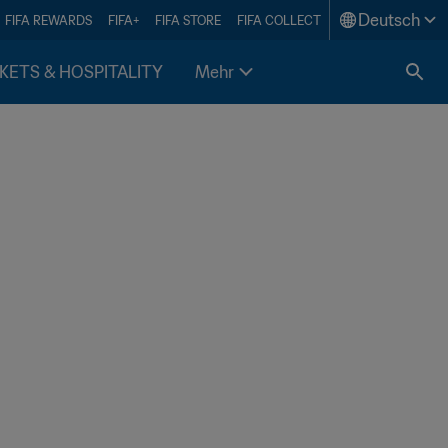
Deutsch
FIFA REWARDS
FIFA+
FIFA STORE
FIFA COLLECT
KETS & HOSPITALITY
Mehr