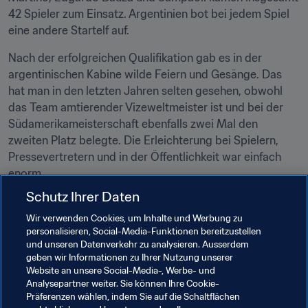
42 Spieler zum Einsatz. Argentinien bot bei jedem Spiel 
eine andere Startelf auf.
Nach der erfolgreichen Qualifikation gab es in der 
argentinischen Kabine wilde Feiern und Gesänge. Das 
hat man in den letzten Jahren selten gesehen, obwohl 
das Team amtierender Vizeweltmeister ist und bei der 
Südamerikameisterschaft ebenfalls zwei Mal den 
zweiten Platz belegte. Die Erleichterung bei Spielern, 
Pressevertretern und in der Öffentlichkeit war einfach 
enorm.
Schutz Ihrer Daten
In der Mixed Zone fragte man den euphorischen Messi 
im Anschluss an die Partie, ob der Sieg in Quito mit 
Wir verwenden Cookies, um Inhalte und Werbung zu
personalisieren, Social-Media-Funktionen bereitzustellen
einem "Sieg im vierten Finale" nach drei Enttäuschungen 
und unseren Datenverkehr zu analysieren. Ausserdem
in Folge vergleichbar war. Seine Reaktion war 
geben wir Informationen zu Ihrer Nutzung unserer
schneidend: "Wir haben das getan, was wir tun mussten. 
Website an unsere Social-Media-, Werbe- und
Für Argentinien ist die Qualifikation Pflicht – immer. Jetzt 
Analysepartner weiter. Sie können Ihre Cookie-
Präferenzen wählen, indem Sie auf die Schaltflächen
müssen wir uns vorbereiten, um die WM zu gewinnen."