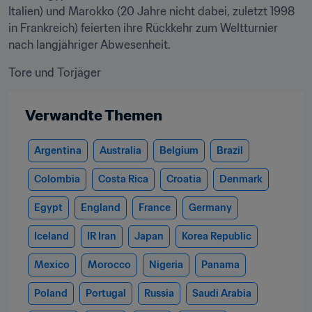
Italien) und Marokko (20 Jahre nicht dabei, zuletzt 1998 
in Frankreich) feierten ihre Rückkehr zum Weltturnier 
nach langjähriger Abwesenheit. 
Tore und Torjäger
Verwandte Themen
Argentina
Australia
Belgium
Brazil
Colombia
Costa Rica
Croatia
Denmark
Egypt
England
France
Germany
Iceland
IR Iran
Japan
Korea Republic
Mexico
Morocco
Nigeria
Panama
Poland
Portugal
Russia
Saudi Arabia