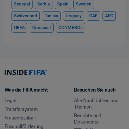
Senegal
Serbia
Spain
Sweden
Switzerland
Tunisia
Uruguay
CAF
AFC
UEFA
Concacaf
CONMEBOL
Was die FIFA macht
Besuchen Sie auch
Legal
Alle Nachrichten und 
Themen
Transfersystem
Berichte und 
Frauenfussball
Dokumente
Fussballförderung