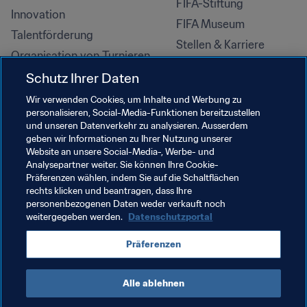
FIFA-Stiftung
Innovation
FIFA Museum
Talentförderung
Stellen & Karriere
Organisation von Turnieren
Nachhaltigkeit
Schutz Ihrer Daten
Menschenrechte und 
Wir verwenden Cookies, um Inhalte und Werbung zu
Antidiskriminierung
personalisieren, Social-Media-Funktionen bereitzustellen
und unseren Datenverkehr zu analysieren. Ausserdem
Gesundheit und Medizin
geben wir Informationen zu Ihrer Nutzung unserer
Bildungsinitiativen
Website an unsere Social-Media-, Werbe- und
Analysepartner weiter. Sie können Ihre Cookie-
Präferenzen wählen, indem Sie auf die Schaltflächen
rechts klicken und beantragen, dass Ihre
personenbezogenen Daten weder verkauft noch
weitergegeben werden.
Datenschutzportal
Präferenzen
Alle ablehnen
NUTZUNGSBEDINGUNGEN
FIFA-DATENSCHUTZPORTAL
DOWNLOADS
COOKIE-EINSTELLUNGEN