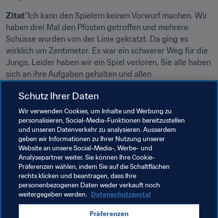
Zitat
"Ich kann den Spielern keinen Vorwurf machen. Wir 
haben drei Mal den Pfosten getroffen und mehrere 
Schüsse wurden von der Linie gekratzt. Da ging es 
wirklich um Zentimeter. Es war ein schwerer Weg für die 
Jungs. Leider haben wir ein Spiel verloren. Sie alle haben 
sich an ihre Aufgaben gehalten und allen 
Herausforderungen getrotzt. Ich finde, sie haben es 
Schutz Ihrer Daten
Ange Postecoglou (Nationaltrainer, Australien)
Wir verwenden Cookies, um Inhalte und Werbung zu
personalisieren, Social-Media-Funktionen bereitzustellen
und unseren Datenverkehr zu analysieren. Ausserdem
Verwandte Themen
geben wir Informationen zu Ihrer Nutzung unserer
Website an unsere Social-Media-, Werbe- und
Analysepartner weiter. Sie können Ihre Cookie-
Australia
China PR
IR Iran
Iraq
Japan
Präferenzen wählen, indem Sie auf die Schaltflächen
rechts klicken und beantragen, dass Ihre
Korea Republic
Qatar
Saudi Arabia
Syria
personenbezogenen Daten weder verkauft noch
weitergegeben werden.
Datenschutzportal
Thailand
United Arab Emirates
Uzbekistan
Präferenzen