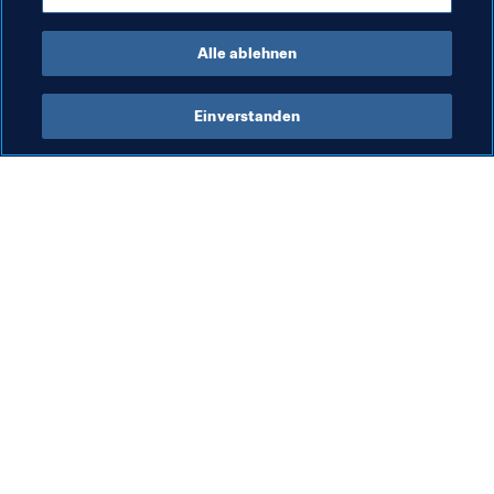
AFC
Alle ablehnen
Einverstanden
Was die FIFA macht
Besuchen Sie auch
Legal
Alle Nachrichten und 
Themen
Transfersystem
Berichte und 
Frauenfussball
Dokumente
Fussballförderung
FIFA-Stiftung
Innovation
FIFA Museum
Talentförderung
Stellen & Karriere
Organisation von Turnieren