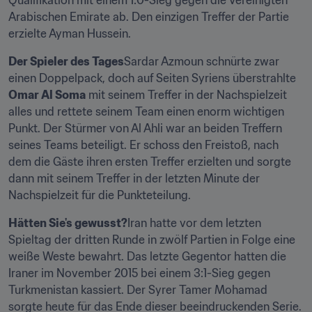
Qualifikation mit einem 1:0-Sieg gegen die Vereinigten 
Arabischen Emirate ab. Den einzigen Treffer der Partie 
erzielte Ayman Hussein.
Der Spieler des Tages
Sardar Azmoun schnürte zwar 
einen Doppelpack, doch auf Seiten Syriens überstrahlte 
Omar Al Soma
 mit seinem Treffer in der Nachspielzeit 
alles und rettete seinem Team einen enorm wichtigen 
Punkt. Der Stürmer von Al Ahli war an beiden Treffern 
seines Teams beteiligt. Er schoss den Freistoß, nach 
dem die Gäste ihren ersten Treffer erzielten und sorgte 
dann mit seinem Treffer in der letzten Minute der 
Nachspielzeit für die Punkteteilung.
Hätten Sie's gewusst?
Iran hatte vor dem letzten 
Spieltag der dritten Runde in zwölf Partien in Folge eine 
weiße Weste bewahrt. Das letzte Gegentor hatten die 
Iraner im November 2015 bei einem 3:1-Sieg gegen 
Turkmenistan kassiert. Der Syrer Tamer Mohamad 
sorgte heute für das Ende dieser beeindruckenden Serie.