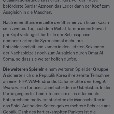
Qualifikationsrunde kassierten. Kurz vor der Pause 
beförderte Sardar Azmoun das Leder dann per Kopf zum 
Ausgleich in die Maschen.
Nach einer Stunde erzielte der Stürmer von Rubin Kazan 
sein zweites Tor, nachdem Mehid Taremi einen Einwurf 
per Kopf verlängert hatte. In der Schlussphase 
demonstrierten die Syrer einmal mehr ihre 
Entschlossenheit und kamen in den  letzten Sekunden 
der Nachspielzeit noch zum Ausgleich durch Omar Al 
Soma, so dass sie weiter hoffen dürfen.
Die weiteren Spiele
In einem weiteren Spiel der 
Gruppe 
A
 sicherte sich die Republik Korea ihre zehnte Teilnahme 
an einer FIFA WM-Endrunde. Dafür reichte den 
Taeguk 
Warriors
 ein torloses Unentschieden in Usbekistan. In der 
Partie ging es für beide Teams um alles oder nichts. 
Entsprechend motiviert starteten die Mannschaften in 
das Spiel. Auf beiden Seiten gab es mehrere Schüsse ans 
Gebälk. Dank des hart erkämpften Punktes ist die 