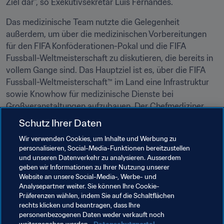
Ziel dar", so Exekutivsekretär Luis Fernandes.
Das medizinische Team nutzte die Gelegenheit 
außerdem, um über die medizinischen Vorbereitungen 
für den FIFA Konföderationen-Pokal und die FIFA 
Fussball-Weltmeisterschaft zu diskutieren, die bereits in 
vollem Gange sind. Das Hauptziel ist es, über die FIFA 
Fussball-Weltmeisterschaft™ im Land eine Infrastruktur 
sowie Knowhow für medizinische Dienste bei 
Großveranstaltungen aufzubauen. Der Chefmediziner 
der FIFA zeigte sich erfreut darüber, dass die 
Schutz Ihrer Daten
Vorbereitungen der medizinischen Dienste bereits zu 
Wir verwenden Cookies, um Inhalte und Werbung zu
einem sehr frühen Stadium sehr weit fortgeschritten 
personalisieren, Social-Media-Funktionen bereitzustellen
seien.
und unseren Datenverkehr zu analysieren. Ausserdem
geben wir Informationen zu Ihrer Nutzung unserer
Klicken Sie auf den Link auf der rechten Seite, um weitere 
Website an unsere Social-Media-, Werbe- und
Informationen zum Programm "Football for Health" 
Analysepartner weiter. Sie können Ihre Cookie-
Präferenzen wählen, indem Sie auf die Schaltflächen
abzurufen.
rechts klicken und beantragen, dass Ihre
personenbezogenen Daten weder verkauft noch