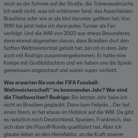
noch an die Schreie auf der Straße, die Tränenausbrüche. 
Ich weiß nicht, was ich schlimmer fand, das Ausscheiden 
Brasiliens oder wie er als Idol darunter gelitten hat. Von 
1990 bis jetzt habe ich dann jedes Turnier als Fan 
verfolgt. Und die WM von 2002 war etwas Besonderes, 
denn einmal abgesehen davon, dass Brasilien dort den 
fünften Weltmeistertitel geholt hat, bin ich in dem Jahr 
auch mit Rodrigo zusammengekommen. Er hatte eine 
Kneipe mit Großbildschirm und wir haben uns die Spiele 
gemeinsam angeschaut und waren super verliebt.
Was erwarten Sie von der FIFA Fussball-
Weltmeisterschaft™ im kommenden Jahr? Wer sind 
die Titelfavoriten? Rodrigo:
 Bis letztes Jahr habe ich 
nicht an Brasilien geglaubt. Dann kam 
Felipão
… Der hat 
einen Stern, er hat etwas im Hinblick auf die WM. Da gibt 
es natürlich noch Deutschland, Spanien, Frankreich, das 
sich über die Playoff-Runde qualifiziert hat. Aber ich 
glaube lieber an den Heimfaktor, an die Kraft unserer 