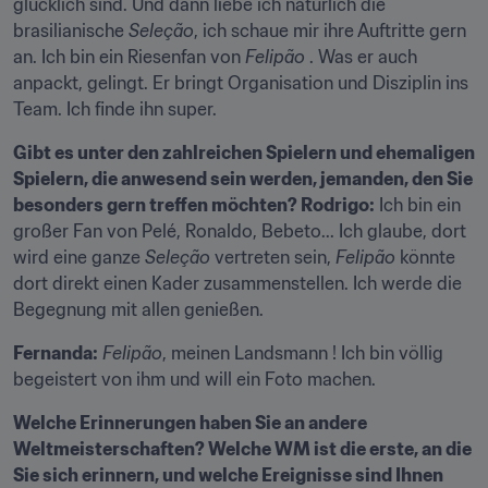
glücklich sind. Und dann liebe ich natürlich die 
brasilianische 
Seleção
, ich schaue mir ihre Auftritte gern 
an. Ich bin ein Riesenfan von 
Felipão
 . Was er auch 
anpackt, gelingt. Er bringt Organisation und Disziplin ins 
Team. Ich finde ihn super.
Gibt es unter den zahlreichen Spielern und ehemaligen 
Spielern, die anwesend sein werden, jemanden, den Sie 
besonders gern treffen möchten? Rodrigo:
 Ich bin ein 
großer Fan von Pelé, Ronaldo, Bebeto... Ich glaube, dort 
wird eine ganze 
Seleção
 vertreten sein, 
Felipão
 könnte 
dort direkt einen Kader zusammenstellen. Ich werde die 
Begegnung mit allen genießen.
Fernanda:
Felipão
, meinen Landsmann ! Ich bin völlig 
begeistert von ihm und will ein Foto machen.
Welche Erinnerungen haben Sie an andere 
Weltmeisterschaften? Welche WM ist die erste, an die 
Sie sich erinnern, und welche Ereignisse sind Ihnen 