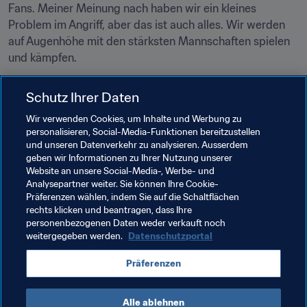
Fans. Meiner Meinung nach haben wir ein kleines 
Problem im Angriff, aber das ist auch alles. Wir werden 
auf Augenhöhe mit den stärksten Mannschaften spielen 
und kämpfen.
Fernanda:
 Na ja, die Favoriten sind wir, nicht wahr? Wir 
Schutz Ihrer Daten
hoffen auf den sechsten Titel und ich glaube, mit 
Felipão
und diesen Jungs, die super gut sind, werden wir ihn 
Wir verwenden Cookies, um Inhalte und Werbung zu
personalisieren, Social-Media-Funktionen bereitzustellen
holen. Das einzige andere Team, das noch einen kleinen 
und unseren Datenverkehr zu analysieren. Ausserdem
Platz in meinem Herzen hat, ist Spanien. Mein Großvater 
geben wir Informationen zu Ihrer Nutzung unserer
ist Spanier und ich mag die Spielweise der Spanier. Ich 
Website an unsere Social-Media-, Werbe- und
glaube, sie haben viel von uns gelernt. Wir waren eine 
Analysepartner weiter. Sie können Ihre Cookie-
Präferenzen wählen, indem Sie auf die Schaltflächen
gute Schule .
rechts klicken und beantragen, dass Ihre
personenbezogenen Daten weder verkauft noch
weitergegeben werden.
Datenschutzportal
Verwandte Themen
Präferenzen
Brazil
CONMEBOL
Alle ablehnen