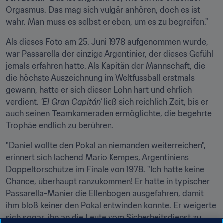
Orgasmus. Das mag sich vulgär anhören, doch es ist 
wahr. Man muss es selbst erleben, um es zu begreifen."
Als dieses Foto am 25. Juni 1978 aufgenommen wurde, 
war Passarella der einzige Argentinier, der dieses Gefühl 
jemals erfahren hatte. Als Kapitän der Mannschaft, die 
die höchste Auszeichnung im Weltfussball erstmals 
gewann, hatte er sich diesen Lohn hart und ehrlich 
verdient. 
‘El Gran Capitán’
 ließ sich reichlich Zeit, bis er 
auch seinen Teamkameraden ermöglichte, die begehrte 
Trophäe endlich zu berühren.
"Daniel wollte den Pokal an niemanden weiterreichen", 
erinnert sich lachend Mario Kempes, Argentiniens 
Doppeltorschütze im Finale von 1978. "Ich hatte keine 
Chance, überhaupt ranzukommen! Er hatte in typischer 
Passarella-Manier die Ellenbogen ausgefahren, damit 
ihm bloß keiner den Pokal entwinden konnte. Er weigerte 
sich sogar, ihn an die Leute vom Sicherheitsdienst zu 