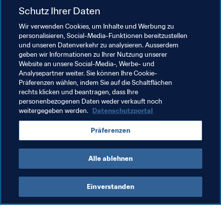
übergeben, die deswegen in die Kabine kamen!"
Schutz Ihrer Daten
1986 gewann Passarella "seinen" Pokal erneut, dieses 
Wir verwenden Cookies, um Inhalte und Werbung zu
personalisieren, Social-Media-Funktionen bereitzustellen
Mal allerdings als normales Teammitglied. Die 
und unseren Datenverkehr zu analysieren. Ausserdem
Kapitänsbinde trug bei diesem Turnier Diego Maradona. 
geben wir Informationen zu Ihrer Nutzung unserer
Der historische Moment der Freude nach dem Finale 
Website an unsere Social-Media-, Werbe- und
1978 indes ist als Höhepunkt von Passarellas 
Analysepartner weiter. Sie können Ihre Cookie-
Präferenzen wählen, indem Sie auf die Schaltflächen
außergewöhnlicher Karriere bis heute unvergessen.
rechts klicken und beantragen, dass Ihre
personenbezogenen Daten weder verkauft noch
weitergegeben werden.
Datenschutzportal
Verwandte Themen
Präferenzen
Argentina
CONMEBOL
Alle ablehnen
Einverstanden