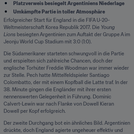
Platzverweis besiegelt Argentiniens Niederlage
Umkämpfte Partie in toller Atmosphäre
Erfolgreicher Start für England in die FIFA U-20-
Weltmeisterschaft Korea Republik 2017. Die 
Young 
Lions
 besiegten Argentinien zum Auftakt der Gruppe A im 
Jeonju World Cup Stadium mit 3:0 (1:0).
Die Südamerikaner starteten schwungvoll in die Partie 
und erspielten sich zahlreiche Chancen, doch der 
englische Torhüter Freddie Woodman war immer wieder 
zur Stelle. Pech hatte Mittelfeldspieler Santiago 
Colombatto, der mit einem Kopfball die Latte traf. In der 
38. Minute gingen die Engländer mit ihrer ersten 
nennenswerten Gelegenheit in Führung. Dominic 
Calvert-Lewin war nach Flanke von Dowell Kieran 
Dowell per Kopf erfolgreich.
Der zweite Durchgang bot ein ähnliches Bild. Argentinien 
drückte, doch England agierte ungeheuer effektiv und 