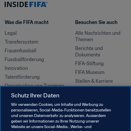
Was die FIFA macht
Besuchen Sie auch
Legal
Alle Nachrichten und 
Themen
Transfersystem
Berichte und 
Frauenfussball
Dokumente
Fussballförderung
FIFA-Stiftung
Innovation
FIFA Museum
Talentförderung
Stellen & Karriere
Organisation von Turnieren
Nachhaltigkeit
Schutz Ihrer Daten
Menschenrechte und 
Wir verwenden Cookies, um Inhalte und Werbung zu
Antidiskriminierung
personalisieren, Social-Media-Funktionen bereitzustellen
und unseren Datenverkehr zu analysieren. Ausserdem
Gesundheit und Medizin
geben wir Informationen zu Ihrer Nutzung unserer
Bildungsinitiativen
Website an unsere Social-Media-, Werbe- und