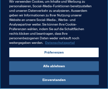
Wir verwenden Cookies, um Inhalte und Werbung zu
Spiele konzentrieren. Ich bin einfach nur glücklich." Dazu 
personalisieren, Social-Media-Funktionen bereitzustellen
hat er auch allen Grund!
und unseren Datenverkehr zu analysieren. Ausserdem
geben wir Informationen zu Ihrer Nutzung unserer
Website an unsere Social-Media-, Werbe- und
Analysepartner weiter. Sie können Ihre Cookie-
Präferenzen wählen, indem Sie auf die Schaltflächen
rechts klicken und beantragen, dass Ihre
Verwandte Themen
personenbezogenen Daten weder verkauft noch
weitergegeben werden.
Datenschutzportal
FIFA U-20-Weltmeisterschaft Polen 2019™
Präferenzen
Senegal
Alle ablehnen
Einverstanden