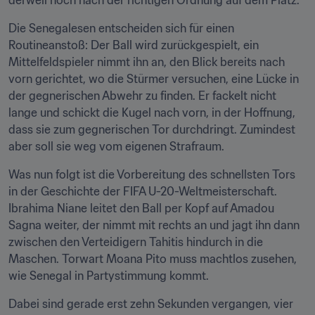
derweil noch nach der richtigen Ordnung auf dem Platz.
Die Senegalesen entscheiden sich für einen 
Routineanstoß: Der Ball wird zurückgespielt, ein 
Mittelfeldspieler nimmt ihn an, den Blick bereits nach 
vorn gerichtet, wo die Stürmer versuchen, eine Lücke in 
der gegnerischen Abwehr zu finden. Er fackelt nicht 
lange und schickt die Kugel nach vorn, in der Hoffnung, 
dass sie zum gegnerischen Tor durchdringt. Zumindest 
aber soll sie weg vom eigenen Strafraum.
Was nun folgt ist die Vorbereitung des schnellsten Tors 
in der Geschichte der FIFA U-20-Weltmeisterschaft. 
Ibrahima Niane leitet den Ball per Kopf auf Amadou 
Sagna weiter, der nimmt mit rechts an und jagt ihn dann 
zwischen den Verteidigern Tahitis hindurch in die 
Maschen. Torwart Moana Pito muss machtlos zusehen, 
wie Senegal in Partystimmung kommt.
Dabei sind gerade erst zehn Sekunden vergangen, vier 