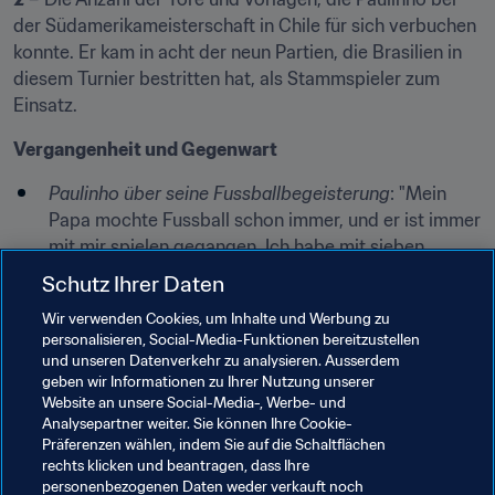
der Südamerikameisterschaft in Chile für sich verbuchen 
konnte. Er kam in acht der neun Partien, die Brasilien in 
diesem Turnier bestritten hat, als Stammspieler zum 
Einsatz.
Vergangenheit und Gegenwart
Paulinho über seine Fussballbegeisterung
: "Mein 
Papa mochte Fussball schon immer, und er ist immer 
mit mir spielen gegangen. Ich habe mit sieben 
Jahren angefangen, und meine Begeisterung für 
Schutz Ihrer Daten
diese Sportart ist schnell gewachsen."
Wir verwenden Cookies, um Inhalte und Werbung zu
Über sein Debüt bei Vasco da Gama
: "Es hat mich 
personalisieren, Social-Media-Funktionen bereitzustellen
sehr glücklich gemacht, dass ich mit 16 mein Debüt 
und unseren Datenverkehr zu analysieren. Ausserdem
geben wir Informationen zu Ihrer Nutzung unserer
in der ersten Mannschaft meines Klubs geben 
Website an unsere Social-Media-, Werbe- und
konnte. Nach zwei Wochen habe ich meine ersten 
Analysepartner weiter. Sie können Ihre Cookie-
Tore erzielt. Damit ist für mich und meine Familie ein 
Präferenzen wählen, indem Sie auf die Schaltflächen
Traum wahr geworden, aber ich will noch mehr."
rechts klicken und beantragen, dass Ihre
personenbezogenen Daten weder verkauft noch