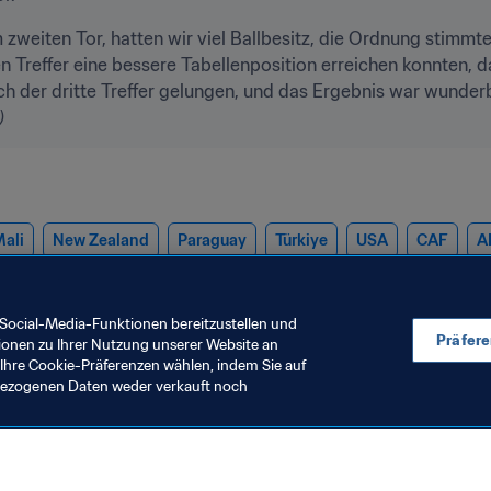
 zweiten Tor, hatten wir viel Ballbesitz, die Ordnung stimmt
 Treffer eine bessere Tabellenposition erreichen konnten, dah
)
ali
New Zealand
Paraguay
Türkiye
USA
CAF
A
Social-Media-Funktionen bereitzustellen und
Präfer
ionen zu Ihrer Nutzung unserer Website an
Ihre Cookie-Präferenzen wählen, indem Sie auf
nbezogenen Daten weder verkauft noch