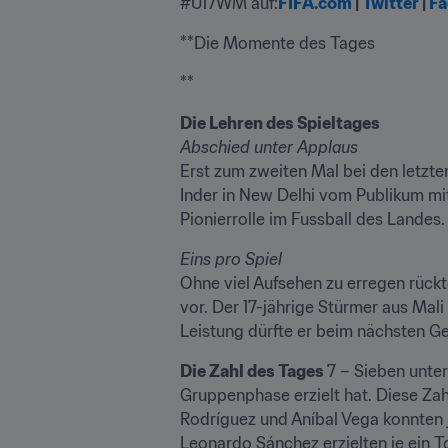
#U17WM auf:
FIFA.com
 | 
Twitter
 | 
Fa
**Die Momente des Tages
**
Die Lehren des Spieltages
Abschied unter Applaus
Erst zum zweiten Mal bei den letzt
Inder in New Delhi vom Publikum mi
Pionierrolle im Fussball des Landes.
Eins pro Spiel 
Ohne viel Aufsehen zu erregen rück
vor. Der 17-jährige Stürmer aus Mali 
Leistung dürfte er beim nächsten G
Die Zahl des Tages 
7 – Sieben unter
Gruppenphase erzielt hat. Diese Zahl
Rodríguez und Aníbal Vega konnten 
Leonardo Sánchez erzielten je ein To