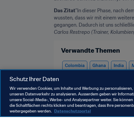
Das Zitat
"In dieser Phase, nach dem
wussten, dass wir mit einem weiteren
Carlos Restrepo (Trainer, Kolumbien
Verwandte Themen
Colombia
Ghana
India
M
CONMEBOL
Schutz Ihrer Daten
Wir verwenden Cookies, um Inhalte und Werbung zu personalisieren, 
unseren Datenverkehr zu analysieren. Ausserdem geben wir Informat
unsere Social-Media-, Werbe- und Analysepartner weiter. Sie können 
die Schaltflächen rechts klicken und beantragen, dass Ihre persone
weitergegeben werden.
Datenschutzportal