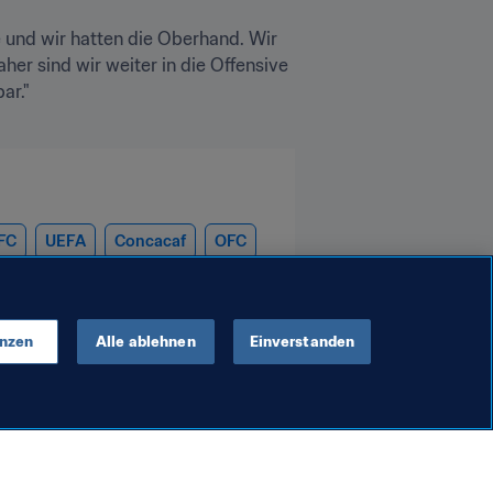
e und wir hatten die Oberhand. Wir 
er sind wir weiter in die Offensive 
FC
UEFA
Concacaf
OFC
enzen
Alle ablehnen
Einverstanden