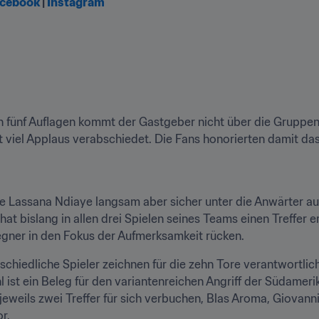
cebook
 | 
Instagram
en fünf Auflagen kommt der Gastgeber nicht über die Gruppe
t viel Applaus verabschiedet. Die Fans honorierten damit d
te Lassana Ndiaye langsam aber sicher unter die Anwärter a
hat bislang in allen drei Spielen seines Teams einen Treffer er
egner in den Fokus der Aufmerksamkeit rücken.
schiedliche Spieler zeichnen für die zehn Tore verantwortlich
 ist ein Beleg für den variantenreichen Angriff der Südameri
jeweils zwei Treffer für sich verbuchen, Blas Aroma, Giovan
r.