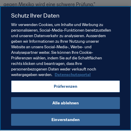
Steve Cooper (Trainer, England)
Schutz Ihrer Daten
Wir verwenden Cookies, um Inhalte und Werbung zu
Verwandte Themen
personalisieren, Social-Media-Funktionen bereitzustellen
und unseren Datenverkehr zu analysieren. Ausserdem
geben wir Informationen zu Ihrer Nutzung unserer
Colombia
England
France
Ghana
Website an unsere Social-Media-, Werbe- und
Analysepartner weiter. Sie können Ihre Cookie-
India
Japan
Mali
Mexico
Präferenzen wählen, indem Sie auf die Schaltflächen
rechts klicken und beantragen, dass Ihre
New Caledonia
New Zealand
Paraguay
personenbezogenen Daten weder verkauft noch
weitergegeben werden.
Datenschutzportal
Türkiye
USA
CAF
AFC
UEFA
Präferenzen
Concacaf
OFC
CONMEBOL
Alle ablehnen
Einverstanden