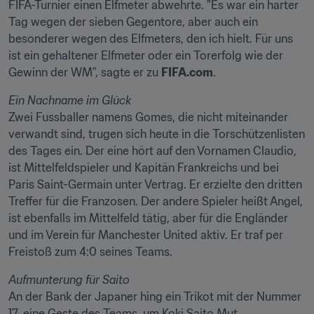
FIFA-Turnier einen Elfmeter abwehrte. "Es war ein harter 
Tag wegen der sieben Gegentore, aber auch ein 
besonderer wegen des Elfmeters, den ich hielt. Für uns 
ist ein gehaltener Elfmeter oder ein Torerfolg wie der 
Gewinn der WM", sagte er zu 
FIFA.com
.
Ein Nachname im Glück
Zwei Fussballer namens Gomes, die nicht miteinander 
verwandt sind, trugen sich heute in die Torschützenlisten 
des Tages ein. Der eine hört auf den Vornamen Claudio, 
ist Mittelfeldspieler und Kapitän Frankreichs und bei 
Paris Saint-Germain unter Vertrag. Er erzielte den dritten 
Treffer für die Franzosen. Der andere Spieler heißt Angel, 
ist ebenfalls im Mittelfeld tätig, aber für die Engländer 
und im Verein für Manchester United aktiv. Er traf per 
Freistoß zum 4:0 seines Teams.
Aufmunterung für Saito
An der Bank der Japaner hing ein Trikot mit der Nummer 
17, eine Geste des Teams, um Koki Saito Mut 