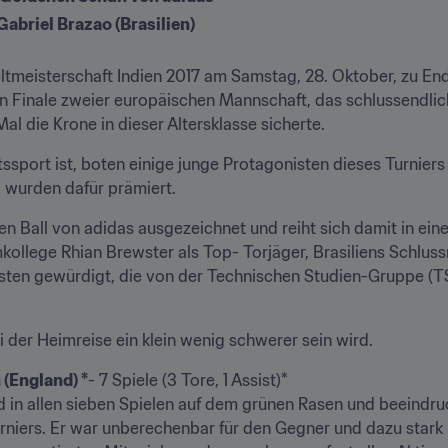
abriel Brazao (Brasilien)

Weltmeisterschaft Indien 2017 am Samstag, 28. Oktober, zu E
Finale zweier europäischen Mannschaft, das schlussendlich
l die Krone in dieser Altersklasse sicherte.
sport ist, boten einige junge Protagonisten dieses Turniers
 wurden dafür prämiert.
 Ball von adidas ausgezeichnet und reiht sich damit in eine
ollege Rhian Brewster als Top- Torjäger, Brasiliens Schlus
isten gewürdigt, die von der Technischen Studien-Gruppe (TS
 der Heimreise ein klein wenig schwerer sein wird.
 (England) *
- 7 Spiele (3 Tore, 1 Assist)*

d in allen sieben Spielen auf dem grünen Rasen und beeindruc
ers. Er war unberechenbar für den Gegner und dazu stark in 