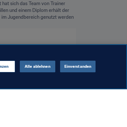
t hat sich das Team von Trainer 
len und einem Diplom erhält der 
g im Jugendbereich genutzt werden 
enzen
Alle ablehnen
Einverstanden