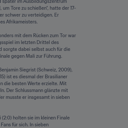
und später im Ausbildungszentrum 
 um Tore zu schießen“, hatte der 17-
er schwer zu verteidigen. Er 
s Afrikameisters.
sonders mit dem Rücken zum Tor war 
spiel im letzten Drittel des 
 sorgte dabei selbst auch für die 
inale gegen Mali zur Führung.
enjamin Siegrist (Schweiz, 2009), 
) ist es diesmal der Brasilianer 
die besten Werte erzielte. Mit 
eln. Der Schlussmann glänzte mit 
er musste er insgesamt in sieben 
:0) holten sie im kleinen Finale 
ans für sich. In sieben 