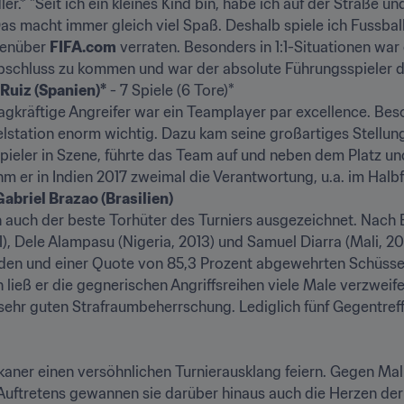
ler.* "Seit ich ein kleines Kind bin, habe ich auf der Straße 
s macht immer gleich viel Spaß. Deshalb spiele ich Fussball,
enüber 
FIFA.com
 verraten. Besonders in 1:1-Situationen war 
schluss zu kommen und war der absolute Führungsspieler de
Ruiz (Spanien)*
 - 7 Spiele (6 Tore)*

agkräftige Angreifer war ein Teamplayer par excellence. Be
ielstation enorm wichtig. Dazu kam seine großartiges Stellungs
spieler in Szene, führte das Team auf und neben dem Platz und
 er in Indien 2017 zweimal die Verantwortung, u.a. im Halbf
briel Brazao (Brasilien)
 auch der beste Torhüter des Turniers ausgezeichnet. Nach B
 Dele Alampasu (Nigeria, 2013) und Samuel Diarra (Mali, 2015
aden und einer Quote von 85,3 Prozent abgewehrten Schüssen 
 ließ er die gegnerischen Angriffsreihen viele Male verzweif
sehr guten Strafraumbeherrschung. Lediglich fünf Gegentreff
er einen versöhnlichen Turnierausklang feiern. Gegen Mali (2
 Auftretens gewannen sie darüber hinaus auch die Herzen der F