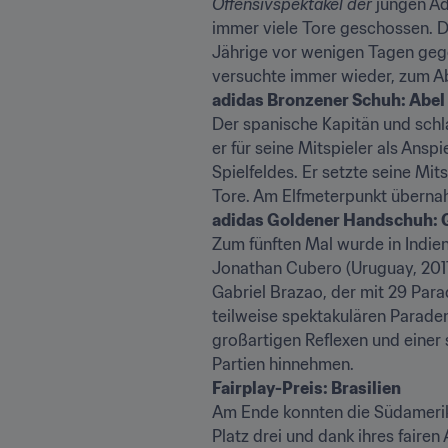
Offensivspektakel der
 jungen Ad
immer viele Tore geschossen. Da
Jährige vor wenigen Tagen geg
versuchte immer wieder, zum Ab
adidas Bronzener Schuh: Abel 
Der spanische Kapitän und schl
er für seine Mitspieler als Ansp
Spielfeldes. Er setzte seine Mit
Tore. Am Elfmeterpunkt übernahm
adidas Goldener Handschuh: Ga
Zum fünften Mal wurde in Indien
Jonathan Cubero (Uruguay, 2011),
Gabriel Brazao, der mit 29 Par
teilweise spektakulären Paraden
großartigen Reflexen und einer 
Partien hinnehmen.
Fairplay-Preis: Brasilien
Am Ende konnten die Südamerikan
Platz drei und dank ihres fairen