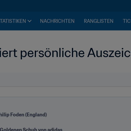
STATISTIKEN
NACHRICHTEN
RANGLISTEN
TIC
ert persönliche Ausze
hilip Foden (England)

t Goldenen Schuh von adidas