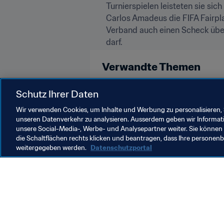
Turnierspielen leisteten sie sic
Carlos Amadeus die FIFA Fairpl
Verband auch einen Scheck über
darf.
Verwandte Themen
Schutz Ihrer Daten
Brazil
England
Mali
Spa
Wir verwenden Cookies, um Inhalte und Werbung zu personalisieren, 
unseren Datenverkehr zu analysieren. Ausserdem geben wir Informat
unsere Social-Media-, Werbe- und Analysepartner weiter. Sie können 
die Schaltflächen rechts klicken und beantragen, dass Ihre persone
weitergegeben werden.
Datenschutzportal
Was die FIFA macht
Besuch
Legal
Alle Na