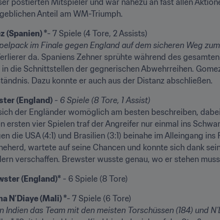
er postierten Mitspieler und war nahezu an fast allen Aktione
geblichen Anteil am WM-Triumph.
z (Spanien) *
- 7 Spiele (4 Tore, 2 Assists)
pelpack im Finale gegen England auf dem sicheren Weg zum 
 Verlierer da. Spaniens Zehner sprühte während des gesamten T
e in die Schnittstellen der gegnerischen Abwehrreihen. Gome
ständnis. Dazu konnte er auch aus der Distanz abschließen.
ster (England)
- 6 Spiele (8 Tore, 1 Assist)
t sich der Engländer womöglich am besten beschreiben, dabei 
n ersten vier Spielen traf der Angreifer nur einmal ins Schwar
n die USA (4:1) und Brasilien (3:1) beinahe im Alleingang ins
heherd, wartete auf seine Chancen und konnte sich dank sein
ern verschaffen. Brewster wusste genau, wo er stehen musst
wster (England)*
 - 6 Spiele (8 Tore)
a N’Diaye (Mali) *
- 7 Spiele (6 Tore)
in Indien das Team mit den meisten Torschüssen (184) und N’