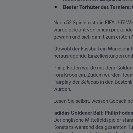
Bester Torhüter des Turniers: G
Nach 52 Spielen ist die FIFA U-17-
wurde gekrönt von einem packenden 
gewann und sich damit zum ersten Ma
Obwohl der Fussball ein Mannschafts
herausragende Einzelleistungen und
Philip Foden wurde mit dem Goldenen
Toni Kroos ein. Zudem wurden Teamk
Fairplay der 
Selecao
 in den Bestenl
wurden.
Lesen Sie selbst, wessen Gepäck bei
 adidas Goldener Ball: Philip Foden
Der englische Mittelfeldspieler stan
Konstanz während des gesamten Turni