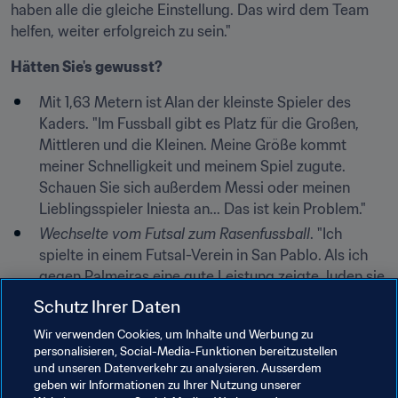
haben alle die gleiche Einstellung. Das wird dem Team 
helfen, weiter erfolgreich zu sein."
Hätten Sie's gewusst?
Mit 1,63 Metern ist Alan der kleinste Spieler des 
Kaders. "Im Fussball gibt es Platz für die Großen, 
Mittleren und die Kleinen. Meine Größe kommt 
meiner Schnelligkeit und meinem Spiel zugute. 
Schauen Sie sich außerdem Messi oder meinen 
Lieblingsspieler Iniesta an... Das ist kein Problem."
Wechselte vom Futsal zum Rasenfussball
. "Ich 
spielte in einem Futsal-Verein in San Pablo. Als ich 
gegen Palmeiras eine gute Leistung zeigte, luden sie 
mich ein, bei ihnen Rasenfussball zu spielen."
Schutz Ihrer Daten
Er wird mit Barcelona und Real Madrid in 
Wir verwenden Cookies, um Inhalte und Werbung zu
Verbindung gebracht..
. "Die Anerkennung der Fans 
personalisieren, Social-Media-Funktionen bereitzustellen
von Palmeiras habe ich schon, nun will ich es in die 
und unseren Datenverkehr zu analysieren. Ausserdem
geben wir Informationen zu Ihrer Nutzung unserer
erste Mannschaft schaffen, bevor ich einen Wechsel 