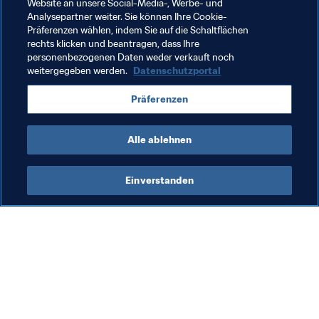
Website an unsere Social-Media-, Werbe- und
anstrebe. Vielleicht gelingt mir das, wenn ich eine 
Analysepartner weiter. Sie können Ihre Cookie-
gute WM spiele. Ich habe es nicht eilig, den Klub zu 
Präferenzen wählen, indem Sie auf die Schaltflächen
verlassen."
rechts klicken und beantragen, dass Ihre
personenbezogenen Daten weder verkauft noch
weitergegeben werden.
Datenschutzportal
Verwandte Themen
Präferenzen
Brazil
CONMEBOL
Alle ablehnen
Einverstanden
Was die FIFA macht
Besuchen Sie auch
Legal
Alle Nachrichten und 
Themen
Transfersystem