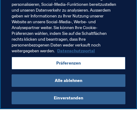
personalisieren, Social-Media-Funktionen bereitzustellen
und unseren Datenverkehr zu analysieren. Ausserdem
geben wir Informationen zu Ihrer Nutzung unserer
Website an unsere Social-Media-, Werbe- und
Verwandte Themen
Analysepartner weiter. Sie können Ihre Cookie-
Präferenzen wählen, indem Sie auf die Schaltflächen
rechts klicken und beantragen, dass Ihre
FIFA U-17-Weltmeisterschaft Brasilien 2019™
personenbezogenen Daten weder verkauft noch
weitergegeben werden.
Datenschutzportal
Tanzania
Nigeria
Uganda
Angola
Präferenzen
Guinea
Senegal
Cameroon
Morocco
Alle ablehnen
Einverstanden
Was die FIFA macht
Besuchen Sie auch