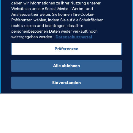
Guilherme Arana
geben wir Informationen zu Ihrer Nutzung unserer
Website an unsere Social-Media-, Werbe- und
Analysepartner weiter. Sie können Ihre Cookie-
Präferenzen wählen, indem Sie auf die Schaltflächen
rechts klicken und beantragen, dass Ihre
personenbezogenen Daten weder verkauft noch
weitergegeben werden.
Datenschutzportal
Verwandte Themen
Präferenzen
Brazil
CONMEBOL
Alle ablehnen
Einverstanden
Was die FIFA macht
Besuchen Sie auch
Legal
Alle Nachrichten und 