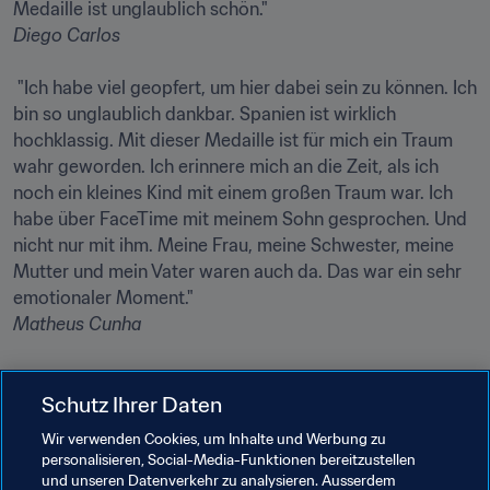
Diego Carlos
 "Ich habe viel geopfert, um hier dabei sein zu können. Ich 
bin so unglaublich dankbar. Spanien ist wirklich 
hochklassig. Mit dieser Medaille ist für mich ein Traum 
wahr geworden. Ich erinnere mich an die Zeit, als ich 
noch ein kleines Kind mit einem großen Traum war. Ich 
habe über FaceTime mit meinem Sohn gesprochen. Und 
nicht nur mit ihm. Meine Frau, meine Schwester, meine 
Mutter und mein Vater waren auch da. Das war ein sehr 
Matheus Cunha
Schutz Ihrer Daten
"Das ist ein einmaliges Gefühl. Ich habe hart gearbeitet, 
Wir verwenden Cookies, um Inhalte und Werbung zu
um so weit zu kommen. Jetzt habe ich es geschafft. 
personalisieren, Social-Media-Funktionen bereitzustellen
und unseren Datenverkehr zu analysieren. Ausserdem