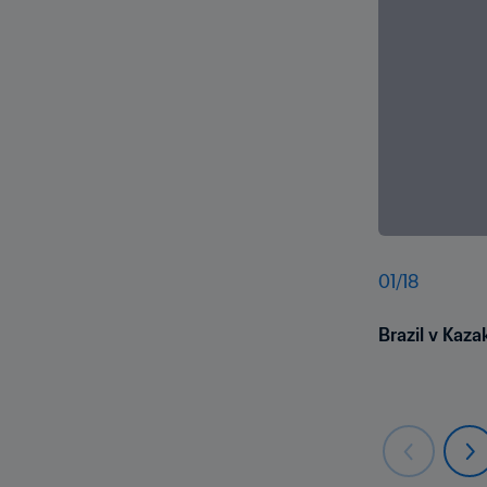
01
/
18
Brazil v Kaza