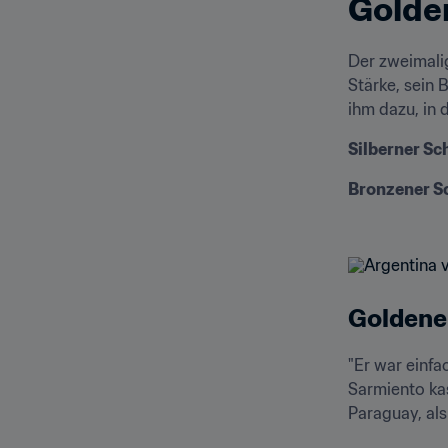
Golden
Der zweimalig
Stärke, sein 
ihm dazu, in 
Silberner Sc
Bronzener S
Goldene
"Er war einfa
Sarmiento kas
Paraguay, als