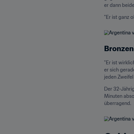
er dann beide
"Er ist ganz 
Bronzene
"Er ist wirkl
er sich gerad
jeden Zweifel
Der 32-Jährig
Minuten absol
überragend.