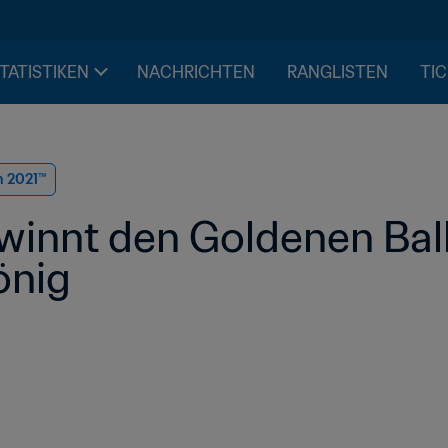
STATISTIKEN
NACHRICHTEN
RANGLISTEN
TIC
n 2021™
innt den Goldenen Ball -
önig