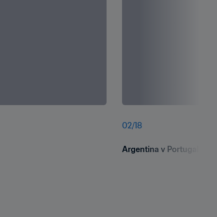
02
/
18
Argentina v Portugal: Fin