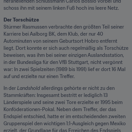
heraneilenden Schlussmann Carlos Bossio vorbei und 
schoss ihn mit seinem linken Fuß hoch ins leere Netz.
Der Torschütze
Stürmer Rasmussen verbrachte den größten Teil seiner 
Karriere bei Aalborg BK, dem Klub, der nur 40 
Autominuten von seinem Geburtsort Hobro entfernt 
liegt. Dort konnte er sich auch regelmäßig als Torschütze 
beweisen, was ihm bei seiner einzigen Auslandsstation, 
in der Bundesliga für den VfB Stuttgart, nicht vergönnt 
war: In zwei Spielzeiten (1989 bis 1991) lief er dort 16 Mal 
auf und erzielte nur einen Treffer.
In der 
Landshold
 allerdings gehörte er nicht zu den 
Stammkräften: Insgesamt bestritt er lediglich 13 
Länderspiele und seine zwei Tore erzielte er 1995 beim 
Konföderationen-Pokal. Neben dem Treffer, der das 
Endspiel entschied, hatte er im entscheidenden zweiten 
Gruppenspiel den wichtigen 1:1-Ausgleich gegen Mexiko 
erzielt, der Grundlage für das Erreichen des Endspiels 