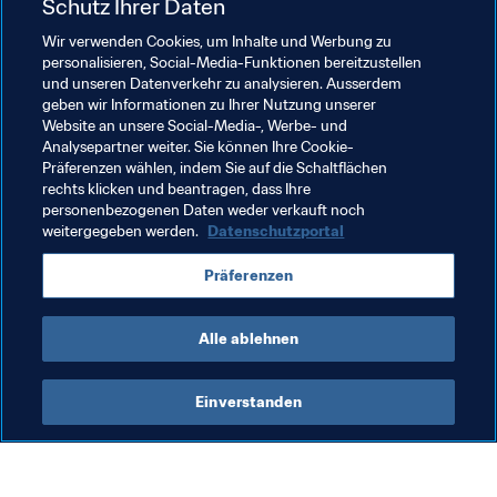
Schutz Ihrer Daten
Im Vorfeld des FIFA Konföderationen-Pokals Russland 
Wir verwenden Cookies, um Inhalte und Werbung zu
2017 blickt 
FIFA.com
alle zwei Wochen auf entscheidende 
personalisieren, Social-Media-Funktionen bereitzustellen
Tore in diesem Wettbewerb zurück.** Nächstes Mal: Wie 
und unseren Datenverkehr zu analysieren. Ausserdem
eine Legende sein Land zum ersten Sieg jemals in einem 
geben wir Informationen zu Ihrer Nutzung unserer
FIFA-Wettbewerb schoss.
Website an unsere Social-Media-, Werbe- und
Analysepartner weiter. Sie können Ihre Cookie-
Präferenzen wählen, indem Sie auf die Schaltflächen
rechts klicken und beantragen, dass Ihre
Verwandte Themen
personenbezogenen Daten weder verkauft noch
weitergegeben werden.
Datenschutzportal
Turniere
Argentina
Denmark
UEFA
Präferenzen
CONMEBOL
Alle ablehnen
Einverstanden