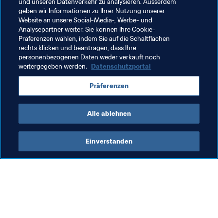
und unseren Datenverkehr zu analysieren. Ausserdem
Kasan und Sotschi ausgetragen werden. Das Finale 
geben wir Informationen zu Ihrer Nutzung unserer
findet in Sankt Petersburg statt.
Website an unsere Social-Media-, Werbe- und
Analysepartner weiter. Sie können Ihre Cookie-
Präferenzen wählen, indem Sie auf die Schaltflächen
rechts klicken und beantragen, dass Ihre
Verwandte Themen
personenbezogenen Daten weder verkauft noch
weitergegeben werden.
Datenschutzportal
Brazil
Russia
USA
UEFA
Concacaf
Präferenzen
CONMEBOL
Alle ablehnen
Einverstanden
Was die FIFA macht
Besuchen Sie auch