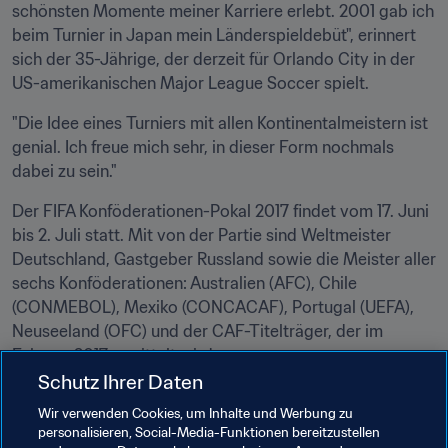
schönsten Momente meiner Karriere erlebt. 2001 gab ich 
beim Turnier in Japan mein Länderspieldebüt", erinnert 
sich der 35-Jährige, der derzeit für Orlando City in der 
US-amerikanischen Major League Soccer spielt.
"Die Idee eines Turniers mit allen Kontinentalmeistern ist 
genial. Ich freue mich sehr, in dieser Form nochmals 
dabei zu sein."
Der FIFA Konföderationen-Pokal 2017 findet vom 17. Juni 
bis 2. Juli statt. Mit von der Partie sind Weltmeister 
Deutschland, Gastgeber Russland sowie die Meister aller 
sechs Konföderationen: Australien (AFC), Chile 
(CONMEBOL), Mexiko (CONCACAF), Portugal (UEFA), 
Neuseeland (OFC) und der CAF-Titelträger, der im 
Februar 2017 ermittelt wird.
Schutz Ihrer Daten
Bei der Auslosung werden die acht Teams in zwei 
Wir verwenden Cookies, um Inhalte und Werbung zu
Vierergruppen gezogen. Die Ersten und Zweiten jeder 
personalisieren, Social-Media-Funktionen bereitzustellen
Gruppe qualifizieren sich für die Halbfinalspiele, die in 