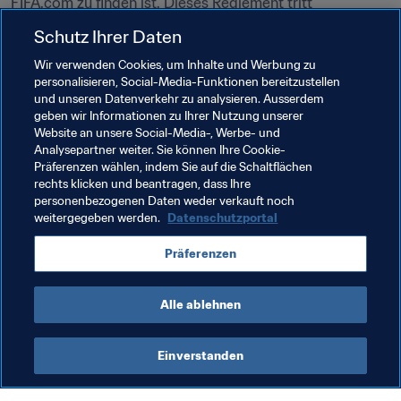
FIFA.com zu finden ist. Dieses Reglement tritt 
vorbehaltlich der Genehmigung durch den FIFA-Rat am 
Schutz Ihrer Daten
10. Januar 2017 mit sofortiger Wirkung in Kraft.
Wir verwenden Cookies, um Inhalte und Werbung zu
personalisieren, Social-Media-Funktionen bereitzustellen
Verwandte Dokumente
und unseren Datenverkehr zu analysieren. Ausserdem
geben wir Informationen zu Ihrer Nutzung unserer
Website an unsere Social-Media-, Werbe- und
Verwandte Themen
Analysepartner weiter. Sie können Ihre Cookie-
Präferenzen wählen, indem Sie auf die Schaltflächen
rechts klicken und beantragen, dass Ihre
Australia
Chile
Germany
Mexico
personenbezogenen Daten weder verkauft noch
weitergegeben werden.
Datenschutzportal
New Zealand
Portugal
Russia
AFC
Präferenzen
UEFA
Concacaf
OFC
CONMEBOL
Alle ablehnen
Einverstanden