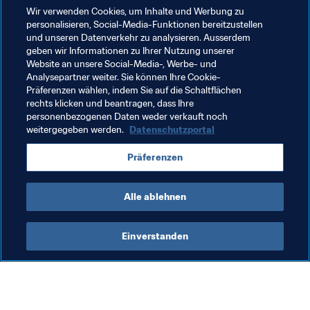
Wir verwenden Cookies, um Inhalte und Werbung zu
personalisieren, Social-Media-Funktionen bereitzustellen
"Da wäre zunächst einmal der Gegner, denn das ist der 
und unseren Datenverkehr zu analysieren. Ausserdem
amtierende Weltmeister. Außerdem ist dies unser erster 
geben wir Informationen zu Ihrer Nutzung unserer
Konföderationen-Pokal. Und dann findet dieses Finale 
Website an unsere Social-Media-, Werbe- und
weit von zu Hause und von unseren Fans statt. Das gibt 
Analysepartner weiter. Sie können Ihre Cookie-
Präferenzen wählen, indem Sie auf die Schaltflächen
ihm ebenfalls einen anderen Beigeschmack."
rechts klicken und beantragen, dass Ihre
personenbezogenen Daten weder verkauft noch
weitergegeben werden.
Datenschutzportal
Verwandte Themen
Präferenzen
Chile
Germany
UEFA
CONMEBOL
Alle ablehnen
Einverstanden