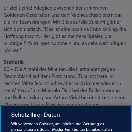
Er stellt ein Bindeglied zwischen der erfahrenen 
Goldenen Generation und den Nachwuchsspielern dar, 
die ins Team drängen. Mit Blick auf die Zukunft gibt er 
sich optimistisch. "Das ist eine positive Entwicklung, die 
Hoffnung macht. Hier gibt es mehrere Spieler, die 
wichtige Erfahrungen sammeln und es sehr weit bringen 
können."
Statistik
90 – Die Anzahl der Minuten, die Hernández gegen 
Deutschland auf dem Platz stand. Tucu startete im 
rechten Mittelfeld, tauchte aber auch immer wieder in 
der Mitte auf, um Marcelo Díaz bei der Balleroberung 
und Ballverteilung und Arturo Vidal bei der Kreation von 
Chancen und beim Pressing zu unterstützen.
Schutz Ihrer Daten
185 Zentimeter ist der Mittelfeldspieler groß und damit 
der zweitgrößte Spieler des Teams. Bei der Mannschaft 
Wir verwenden Cookies, um Inhalte und Werbung zu
personalisieren, Social-Media-Funktionen bereitzustellen
mit der kleinsten durchschnittlichen Körpergröße des 