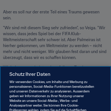
Aber es soll nur der erste Teil eines Traums gewesen 
sein.
"Wir sind mit diesem Sieg sehr zufrieden", so Veiga. "Wir 
wissen, dass jedes Spiel bei der FIFA Klub-
Weltmeisterschaft sehr schwer ist. Aber Palmeiras ist 
hierher gekommen, um Weltmeister zu werden – nicht 
mehr und nicht weniger. Wir glauben fest daran und sind 
überzeugt, dass wir es schaffen können.
Wir haben uns sehr intensiv auf dieses Turnier 
vorbereitet. Unser Gegner muss noch ermittelt werden. 
Schutz Ihrer Daten
Egal, wer weiterkommt, wird es ein sehr schweres Spiel, 
Wir verwenden Cookies, um Inhalte und Werbung zu
aber wir glauben an uns."
personalisieren, Social-Media-Funktionen bereitzustellen
und unseren Datenverkehr zu analysieren. Ausserdem
geben wir Informationen zu Ihrer Nutzung unserer
Website an unsere Social-Media-, Werbe- und
Analysepartner weiter. Sie können Ihre Cookie-
Präferenzen wählen, indem Sie auf die Schaltflächen