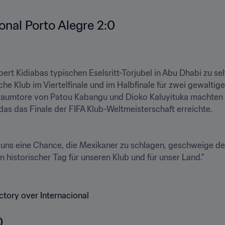
nal Porto Alegre 2:0
rt Kidiabas typischen Eselsritt-Torjubel in Abu Dhabi zu seh
che Klub im Viertelfinale und im Halbfinale für zwei gewaltig
Traumtore von Patou Kabangu und Dioko Kaluyituka machte
s das Finale der FIFA Klub-Weltmeisterschaft erreichte.

ns eine Chance, die Mexikaner zu schlagen, geschweige denn
