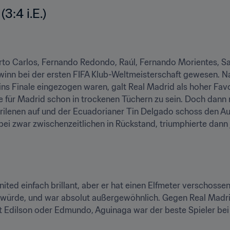
3:4 i.E.)
erto Carlos, Fernando Redondo, Raúl, Fernando Morientes, Sa
ewinn bei der ersten FIFA Klub-Weltmeisterschaft gewesen. N
ns Finale eingezogen waren, galt Real Madrid als hoher Favor
e für Madrid schon in trockenen Tüchern zu sein. Doch dann r
ilenen auf und der Ecuadorianer Tin Delgado schoss den Ausg
ei zwar zwischenzeitlichen in Rückstand, triumphierte dann 
d einfach brillant, aber er hat einen Elfmeter verschossen u
würde, und war absolut außergewöhnlich. Gegen Real Madrid