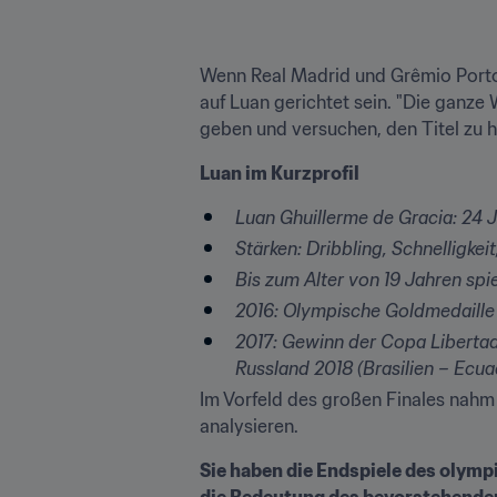
Wenn Real Madrid und Grêmio Porto 
auf Luan gerichtet sein. "Die ganze W
geben und versuchen, den Titel zu h
Luan im Kurzprofil
Luan Ghuillerme de Gracia: 24 
Stärken: Dribbling, Schnelligkeit
Bis zum Alter von 19 Jahren sp
2016: Olympische Goldmedaille 
2017: Gewinn der Copa Libertado
Russland 2018 (Brasilien – Ecua
Im Vorfeld des großen Finales nahm L
analysieren.
Sie haben die Endspiele des olymp
die Bedeutung des bevorstehenden