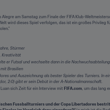
Alegre am Samstag zum Finale der FIFA Klub-Weltmeistersch
elt wird dieses Spiel verfolgen, das ist ein großes Privileg fü
olen."
Jahre, Stürmer
, Kreativität
ielte er Futsal und wechselte dann in die Nachwuchsabteilun
mit Brasilien
res und Auszeichnung als bester Spieler des Turniers. In ei
dor, 2:0) gibt er sein Debüt in der A-Nationalmannschaft.
uan sich Zeit für ein Interview mit 
FIFA.com
, um das lang e
ischen Fussballturniers und der Copa Libertadores bestr
 Finales im Vergleich dazu einordnen?
Für mich ist die Bed