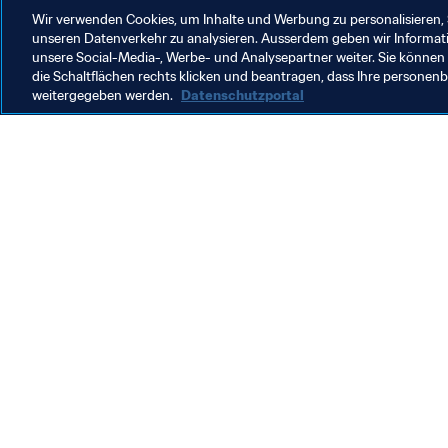
Wir verwenden Cookies, um Inhalte und Werbung zu personalisieren, 
unseren Datenverkehr zu analysieren. Ausserdem geben wir Informat
unsere Social-Media-, Werbe- und Analysepartner weiter. Sie können 
die Schaltflächen rechts klicken und beantragen, dass Ihre persone
weitergegeben werden.
Datenschutzportal
Was die FIFA macht
Besuch
Legal
Alle Na
Transfersystem
Bericht
Frauenfussball
FIFA-Sti
Fussballförderung
FIFA Mu
Innovation
Stellen 
Talentförderung
Organisation von Turnieren
Nachhaltigkeit