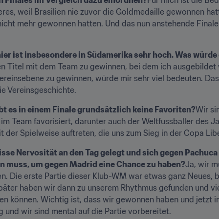
s, weil Brasilien nie zuvor die Goldmedaille gewonnen hatt
e nicht mehr gewonnen hatten. Und das nun anstehende Finale
ier ist insbesondere in Südamerika sehr hoch. Was würde 
en Titel mit dem Team zu gewinnen, bei dem ich ausgebildet 
ereinsebene zu gewinnen, würde mir sehr viel bedeuten. Das w
ie Vereinsgeschichte.
ibt es in einem Finale grundsätzlich keine Favoriten?
Wir si
 im Team favorisiert, darunter auch der Weltfussballer des Ja
t der Spielweise auftreten, die uns zum Sieg in der Copa Lib
isse Nervosität an den Tag gelegt und sich gegen Pachuca 
en muss, um gegen Madrid eine Chance zu haben?
Ja, wir m
n. Die erste Partie dieser Klub-WM war etwas ganz Neues, be
Später haben wir dann zu unserem Rhythmus gefunden und vie
n können. Wichtig ist, dass wir gewonnen haben und jetzt im 
g und wir sind mental auf die Partie vorbereitet.