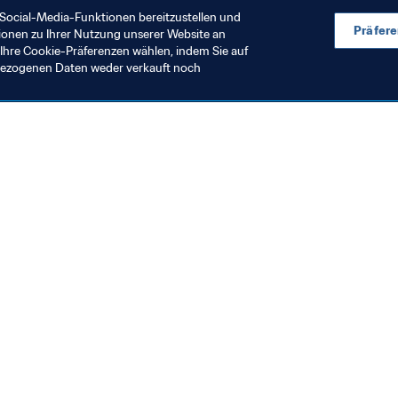
Social-Media-Funktionen bereitzustellen und
Präfer
ionen zu Ihrer Nutzung unserer Website an
Ihre Cookie-Präferenzen wählen, indem Sie auf
nbezogenen Daten weder verkauft noch
en Sie auch
chrichten und Themen
e und Dokumente
ftung
seum
& Karriere