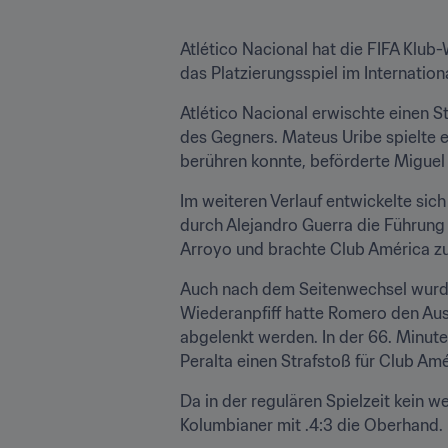
Atlético Nacional hat die FIFA Klu
das Platzierungsspiel im Internati
Atlético Nacional erwischte einen S
des Gegners. Mateus Uribe spielte e
berühren konnte, beförderte Miguel
Im weiteren Verlauf entwickelte sic
durch Alejandro Guerra die Führung
Arroyo und brachte Club América zur
Auch nach dem Seitenwechsel wurde
Wiederanpfiff hatte Romero den Ausg
abgelenkt werden. In der 66. Minute
Peralta einen Strafstoß für Club Am
Da in der regulären Spielzeit kein we
Kolumbianer mit .4:3 die Oberhand.