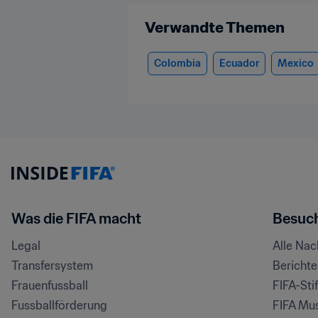
Verwandte Themen
Colombia
Ecuador
Mexico
Was die FIFA macht
Besuch
Legal
Alle Na
Transfersystem
Bericht
Frauenfussball
FIFA-Sti
Fussballförderung
FIFA Mu