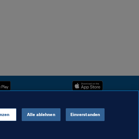
enzen
Alle ablehnen
Einverstanden
Urheberrechte © 1994–2025 FIFA. Alle Rechte vorbehalten.