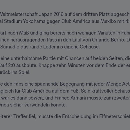
b-Weltmeisterschaft Japan 2016 auf dem dritten Platz abgesc
onal Stadium Yokohama gegen Club América aus Mexiko mit 4:
tart nach Maß und ging bereits nach wenigen Minuten in Füh
inen herausragenden Pass in den Lauf von Orlando Berrio. D
 Samudio das runde Leder ins eigene Gehäuse.
h eine unterhaltsame Partie mit Chancen auf beiden Seiten, di
 auf 2:0 ausbaute. Knappe zehn Minuten vor dem Ende der ers
ück ins Spiel.
 den Fans eine spannende Begegnung mit jeder Menge Actio
leich für Club América auf dem Fuß. Sein kraftvoller Schuss
 war es dann soweit, und Franco Armani musste zum zweiten Ma
érica sicher verwandeln konnte.
iterer Treffer fiel, musste die Entscheidung im Elfmeterschieß