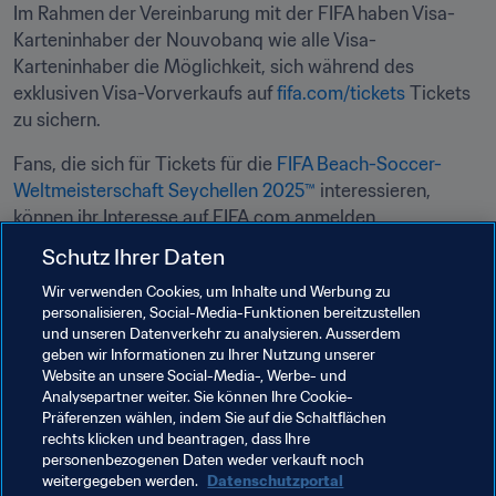
Im Rahmen der Vereinbarung mit der FIFA haben Visa-
Karteninhaber der Nouvobanq wie alle Visa-
Karteninhaber die Möglichkeit, sich während des 
exklusiven Visa-Vorverkaufs auf 
fifa.com/tickets
 Tickets 
zu sichern.
Fans, die sich für Tickets für die 
FIFA Beach-Soccer-
Weltmeisterschaft Seychellen 2025™
 interessieren, 
können ihr Interesse auf FIFA.com anmelden.

Schutz Ihrer Daten
Wir verwenden Cookies, um Inhalte und Werbung zu
Verwandte Themen
personalisieren, Social-Media-Funktionen bereitzustellen
und unseren Datenverkehr zu analysieren. Ausserdem
geben wir Informationen zu Ihrer Nutzung unserer
Organisation von Turnieren
Kommerziell
Website an unsere Social-Media-, Werbe- und
Analysepartner weiter. Sie können Ihre Cookie-
Organisation
Organisation
Seychelles
Präferenzen wählen, indem Sie auf die Schaltflächen
rechts klicken und beantragen, dass Ihre
CAF
personenbezogenen Daten weder verkauft noch
weitergegeben werden.
Datenschutzportal