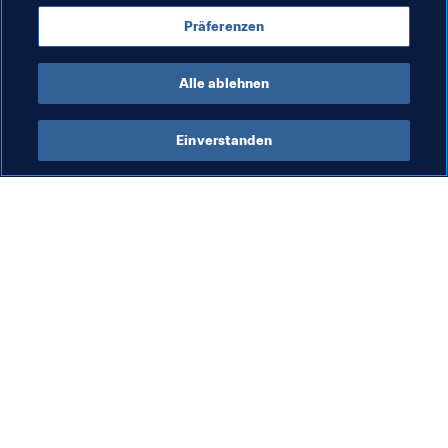
Präferenzen
Alle ablehnen
FIFA Beach-Soccer-
Einverstanden
Weltmeisterschaft Seychellen 
2025™