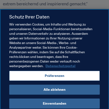
extrem bereichernd und inspirierend gemacht.“
Schutz Ihrer Daten
Verwandte Themen
Wir verwenden Cookies, um Inhalte und Werbung zu
personalisieren, Social-Media-Funktionen bereitzustellen
Organisation von Turnieren
und unseren Datenverkehr zu analysieren. Ausserdem
geben wir Informationen zu Ihrer Nutzung unserer
Technische Studiengruppe (TSG)
Website an unsere Social-Media-, Werbe- und
Analysepartner weiter. Sie können Ihre Cookie-
Entwicklung von Talenten
Organisation
Präferenzen wählen, indem Sie auf die Schaltflächen
rechts klicken und beantragen, dass Ihre
Concacaf
personenbezogenen Daten weder verkauft noch
weitergegeben werden.
Datenschutzportal
Präferenzen
Alle ablehnen
FIFA Klub-Weltmeisterschaft 2025™
Einverstanden