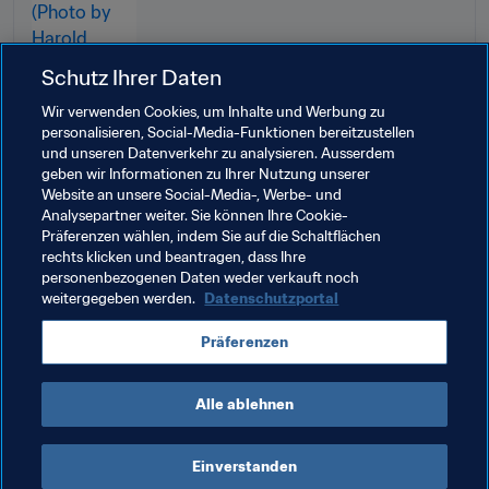
Schutz Ihrer Daten
Wir verwenden Cookies, um Inhalte und Werbung zu
personalisieren, Social-Media-Funktionen bereitzustellen
und unseren Datenverkehr zu analysieren. Ausserdem
geben wir Informationen zu Ihrer Nutzung unserer
Verwandte Themen
Website an unsere Social-Media-, Werbe- und
Analysepartner weiter. Sie können Ihre Cookie-
Präferenzen wählen, indem Sie auf die Schaltflächen
Schiedsrichterwesen
Organisation
rechts klicken und beantragen, dass Ihre
personenbezogenen Daten weder verkauft noch
FIFA Frauen-Weltmeisterschaft Australien & 
weitergegeben werden.
Datenschutzportal
Neuseeland 2023™
Präferenzen
FIFA U-17-Frauen-Weltmeisterschaft Indien 2022™
Alle ablehnen
Einverstanden