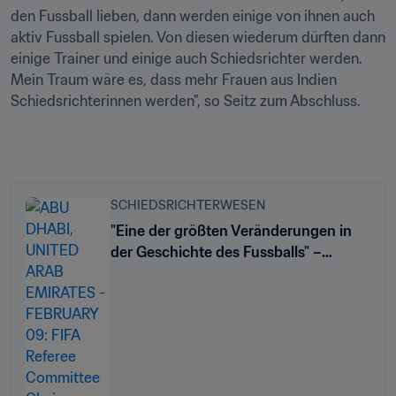
den Fussball lieben, dann werden einige von ihnen auch 
aktiv Fussball spielen. Von diesen wiederum dürften dann 
einige Trainer und einige auch Schiedsrichter werden. 
Mein Traum wäre es, dass mehr Frauen aus Indien 
Schiedsrichterinnen werden", so Seitz zum Abschluss.

SCHIEDSRICHTERWESEN
"Eine der größten Veränderungen in
der Geschichte des Fussballs" –
Collina über sechs Jahre VSA