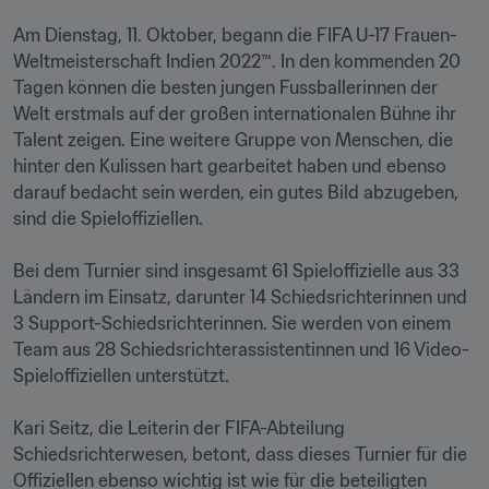
Am Dienstag, 11. Oktober, begann die FIFA U-17 Frauen-
Weltmeisterschaft Indien 2022™. In den kommenden 20 
Tagen können die besten jungen Fussballerinnen der 
Welt erstmals auf der großen internationalen Bühne ihr 
Talent zeigen. Eine weitere Gruppe von Menschen, die 
hinter den Kulissen hart gearbeitet haben und ebenso 
darauf bedacht sein werden, ein gutes Bild abzugeben, 
sind die Spieloffiziellen.

Bei dem Turnier sind insgesamt 61 Spieloffizielle aus 33 
Ländern im Einsatz, darunter 14 Schiedsrichterinnen und 
3 Support-Schiedsrichterinnen. Sie werden von einem 
Team aus 28 Schiedsrichterassistentinnen und 16 Video-
Spieloffiziellen unterstützt. 

Kari Seitz, die Leiterin der FIFA-Abteilung 
Schiedsrichterwesen, betont, dass dieses Turnier für die 
Offiziellen ebenso wichtig ist wie für die beteiligten 