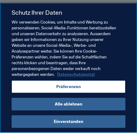
Schutz Ihrer Daten
Verwandte Themen
Wir verwenden Cookies, um Inhalte und Werbung zu
personalisieren, Social-Media-Funktionen bereitzustellen
Organisation von Turnieren
und unseren Datenverkehr zu analysieren. Ausserdem
geben wir Informationen zu Ihrer Nutzung unserer
Schiedsrichterwesen
Website an unsere Social-Media-, Werbe- und
Analysepartner weiter. Sie können Ihre Cookie-
FIFA Fussball-Weltmeisterschaft 2026™
Brazil
Präferenzen wählen, indem Sie auf die Schaltflächen
rechts klicken und beantragen, dass Ihre
CONMEBOL
Concacaf
personenbezogenen Daten weder verkauft noch
weitergegeben werden.
Datenschutzportal
Präferenzen
Alle ablehnen
Schiedsrichterwesen
Einverstanden