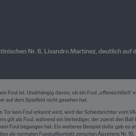
tinischen Nr. 6, Lisandro Martínez, deutlich auf
ein Foul ist. Unabhängig davon, ob ein Foul „offensichtlich“ e
er auf dem Spielfeld nicht gesehen hat. 
 Tor kein Foul erkannt wird, wird der Schiedsrichter vom VAR
s gilt als Foul, während ein Verteidiger, der zuerst den Ball
 kein Foul begangen hat. Ein weiteres Beispiel dafür gab es a
dies als normalen Fussballkontakt zwischen Ägyptens Nr. 10