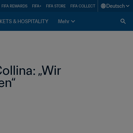
Deutsch
FIFA REWARDS
FIFA+
FIFA STORE
FIFA COLLECT
KETS & HOSPITALITY
Mehr
llina: „Wir 
en“ 