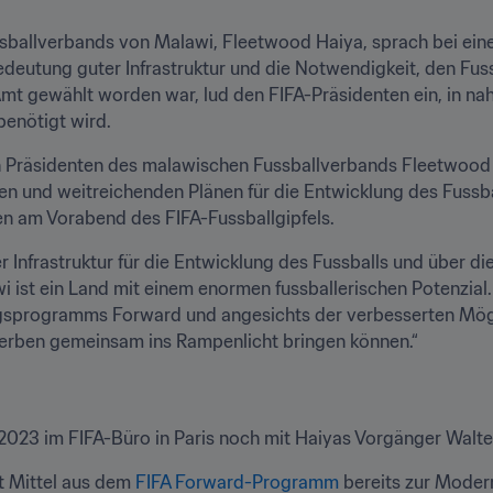
ballverbands von Malawi, Fleetwood Haiya, sprach bei einem 
deutung guter Infrastruktur und die Notwendigkeit, den Fussba
mt gewählt worden war, lud den FIFA-Präsidenten ein, in na
benötigt wird.
n Präsidenten des malawischen Fussballverbands Fleetwood 
ten und weitreichenden Plänen für die Entwicklung des Fussba
en am Vorabend des FIFA-Fussballgipfels.
Infrastruktur für die Entwicklung des Fussballs und über die
i ist ein Land mit einem enormen fussballerischen Potenzial. 
gsprogramms Forward und angesichts der verbesserten Mögli
rben gemeinsam ins Rampenlicht bringen können.“ 
 2023 im FIFA-Büro in Paris noch mit Haiyas Vorgänger Wal
 Mittel aus dem 
FIFA Forward-Programm
 bereits zur Moder