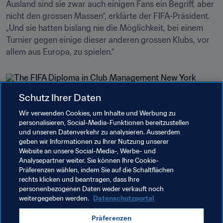
Ausland sind sie zwar auch einigen Fans ein Begriff, aber 
nicht den grossen Massen“, erklärte der FIFA-Präsident. 
„Und sie hatten bislang nie die Möglichkeit, bei einem 
Turnier gegen einige dieser anderen grossen Klubs, vor 
allem aus Europa, zu spielen.“
Schutz Ihrer Daten
Wir verwenden Cookies, um Inhalte und Werbung zu
Verwandte Themen
personalisieren, Social-Media-Funktionen bereitzustellen
und unseren Datenverkehr zu analysieren. Ausserdem
geben wir Informationen zu Ihrer Nutzung unserer
Förderung des Fussballs
Recht
Website an unsere Social-Media-, Werbe- und
Analysepartner weiter. Sie können Ihre Cookie-
FIFA-Präsident
Organisation
USA
Präferenzen wählen, indem Sie auf die Schaltflächen
rechts klicken und beantragen, dass Ihre
Concacaf
personenbezogenen Daten weder verkauft noch
weitergegeben werden.
Datenschutzportal
Präferenzen