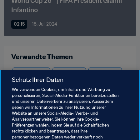
World Cup 26™ | FIFA President Gianni 
Infantino
02:15
18. Juli 2024
Verwandte Themen
FIFA-Präsident
Organisation
Organisation
Schutz Ihrer Daten
FIFA Fussball-Weltmeisterschaft 2026™
Wir verwenden Cookies, um Inhalte und Werbung zu
personalisieren, Social-Media-Funktionen bereitzustellen
Solomon Islands
OFC
Fiji
New Caledonia
und unseren Datenverkehr zu analysieren. Ausserdem
geben wir Informationen zu Ihrer Nutzung unserer
Papua New Guinea
New Zealand
Tahiti
Website an unsere Social-Media-, Werbe- und
Analysepartner weiter. Sie können Ihre Cookie-
Vanuatu
American Samoa
Samoa
Präferenzen wählen, indem Sie auf die Schaltflächen
rechts klicken und beantragen, dass Ihre
Cook Islands
personenbezogenen Daten weder verkauft noch