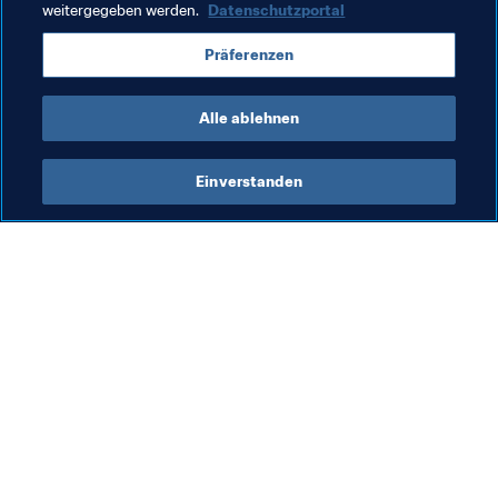
weitergegeben werden.
Datenschutzportal
Präferenzen
Alle ablehnen
President
Einverstanden
FIFA-Präsident
Präsident
Org
Ko
Ge
Fü
5. 
(M