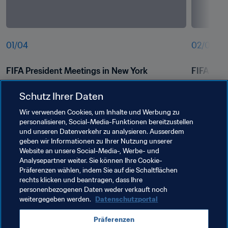
01
/
04
02
/
04
FIFA President Meetings in New York
FIFA Pres
Schutz Ihrer Daten
Wir verwenden Cookies, um Inhalte und Werbung zu
personalisieren, Social-Media-Funktionen bereitzustellen
und unseren Datenverkehr zu analysieren. Ausserdem
geben wir Informationen zu Ihrer Nutzung unserer
Website an unsere Social-Media-, Werbe- und
Analysepartner weiter. Sie können Ihre Cookie-
Präferenzen wählen, indem Sie auf die Schaltflächen
rechts klicken und beantragen, dass Ihre
Verwandte Themen
personenbezogenen Daten weder verkauft noch
weitergegeben werden.
Datenschutzportal
FIFA Forward
FIFA-Präsident
Organisation
Präferenzen