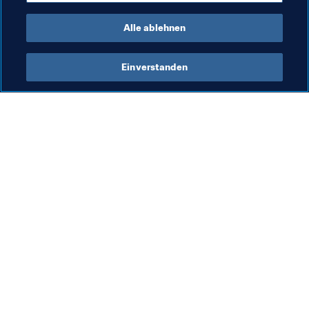
Organisation
Uzbekistan
AFC
Alle ablehnen
Einverstanden
Was die FIFA macht
Besuchen Sie auch
Legal
Alle Nachrichten und 
Themen
Transfersystem
Berichte und 
Frauenfussball
Dokumente
Fussballförderung
FIFA-Stiftung
Innovation
FIFA Museum
Talentförderung
Stellen & Karriere
Organisation von Turnieren