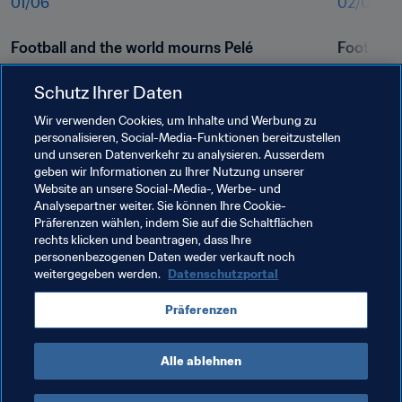
01
/
06
02
/
06
Football and the world mourns Pelé
Football 
Schutz Ihrer Daten
Wir verwenden Cookies, um Inhalte und Werbung zu
personalisieren, Social-Media-Funktionen bereitzustellen
und unseren Datenverkehr zu analysieren. Ausserdem
geben wir Informationen zu Ihrer Nutzung unserer
Website an unsere Social-Media-, Werbe- und
Analysepartner weiter. Sie können Ihre Cookie-
Präferenzen wählen, indem Sie auf die Schaltflächen
rechts klicken und beantragen, dass Ihre
Verwandte Themen
personenbezogenen Daten weder verkauft noch
weitergegeben werden.
Datenschutzportal
FIFA-Präsident
Organisation
Brazil
Präferenzen
CONMEBOL
Alle ablehnen