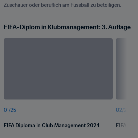
FIFA-Diplom in Klubmanagement: 3. Auflage
01
/
25
02
/
25
FIFA Diploma in Club Management 2024
FIFA Dip