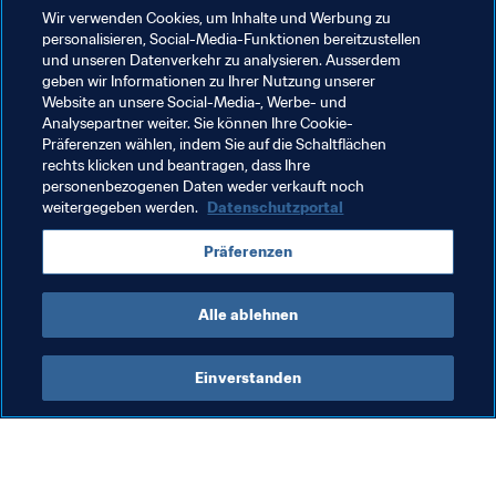
Wir verwenden Cookies, um Inhalte und Werbung zu
personalisieren, Social-Media-Funktionen bereitzustellen
und unseren Datenverkehr zu analysieren. Ausserdem
Verwandte Themen
geben wir Informationen zu Ihrer Nutzung unserer
Website an unsere Social-Media-, Werbe- und
Analysepartner weiter. Sie können Ihre Cookie-
Recht
FIFA-Präsident
Organisation
Präferenzen wählen, indem Sie auf die Schaltflächen
rechts klicken und beantragen, dass Ihre
Switzerland
UEFA
personenbezogenen Daten weder verkauft noch
weitergegeben werden.
Datenschutzportal
Präferenzen
Alle ablehnen
FIFA-Präsident
Einverstanden
FIFA-Präsident
Org
Präsident
Ko