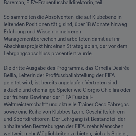
Bareman, FIFA-Frauenfussballdirektorin, teil.

So sammelten die Absolventen, die auf Klubebene in 
leitenden Positionen tätig sind, über 18 Monate hinweg 
Erfahrung und Wissen in mehreren 
Managementbereichen und arbeiteten damit auf ihr 
Abschlussprojekt hin: einen Strategieplan, der vor dem 
Lehrgangsabschluss präsentiert wurde.

Die dritte Ausgabe des Programms, das Ornella Desirée 
Bellia, Leiterin der Profifussballabteilung der FIFA 
geleitet wird, ist bereits angelaufen. Vertreten sind 
aktuelle und ehemalige Spieler wie Giorgio Chiellini oder 
der frühere Gewinner der FIFA Fussball-
Weltmeisterschaft™ und aktuelle Trainer Cesc Fàbregas, 
sowie eine Reihe von Klubbesitzern, Geschäftsführern 
und Sportdirektoren. Der Lehrgang ist Bestandteil der 
anhaltenden Bestrebungen der FIFA, mehr Menschen 
weltweit mehr Möglichkeiten zu bieten, sich als Spieler, 