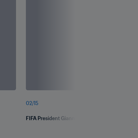
02
/
15
FIFA President Gianni Infantino meets with Braz