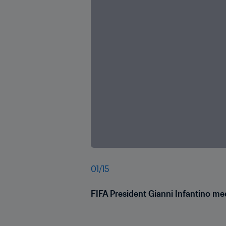
01
/
15
FIFA President Gianni Infantino me