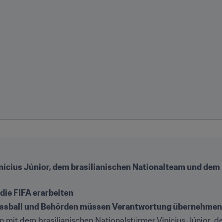
inícius Júnior, dem brasilianischen Nationalteam und dem 
 die FIFA erarbeiten
 Fussball und Behörden müssen Verantwortung übernehmen
n mit dem brasilianischen Nationalstürmer Vinícius Júnior, der