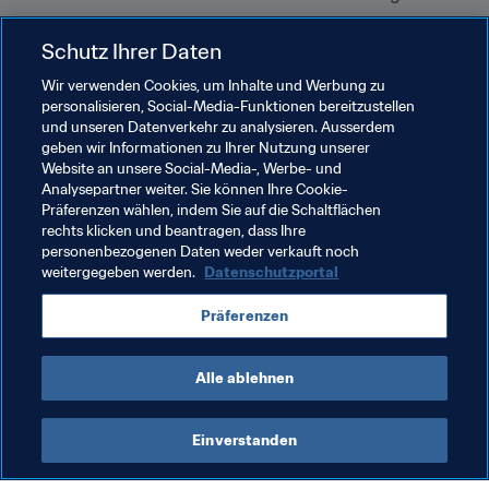
Schutz Ihrer Daten
Verwandte Themen
Wir verwenden Cookies, um Inhalte und Werbung zu
personalisieren, Social-Media-Funktionen bereitzustellen
Organisation von Turnieren
FIFA-Präsident
und unseren Datenverkehr zu analysieren. Ausserdem
geben wir Informationen zu Ihrer Nutzung unserer
Mitgliedsverbände
Organisation
Website an unsere Social-Media-, Werbe- und
Analysepartner weiter. Sie können Ihre Cookie-
FIFA Fussball-Weltmeisterschaft 2026™
USA
Präferenzen wählen, indem Sie auf die Schaltflächen
rechts klicken und beantragen, dass Ihre
Concacaf
Canada
Mexico
personenbezogenen Daten weder verkauft noch
weitergegeben werden.
Datenschutzportal
Präferenzen
Alle ablehnen
President
Einverstanden