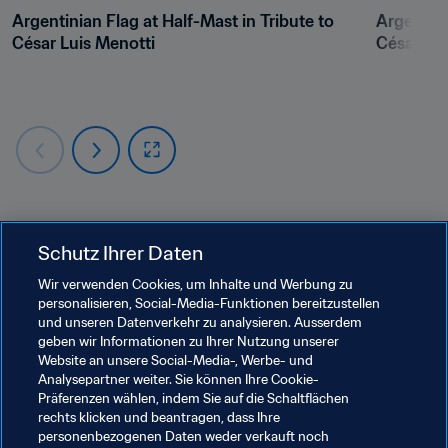
Argentinian Flag at Half-Mast in Tribute to 
Argentini
César Luis Menotti 
César Lui
Schutz Ihrer Daten
Wir verwenden Cookies, um Inhalte und Werbung zu
personalisieren, Social-Media-Funktionen bereitzustellen
und unseren Datenverkehr zu analysieren. Ausserdem
Verwandte Themen
geben wir Informationen zu Ihrer Nutzung unserer
Website an unsere Social-Media-, Werbe- und
Analysepartner weiter. Sie können Ihre Cookie-
FIFA-Präsident
Organisation
Argentina
Präferenzen wählen, indem Sie auf die Schaltflächen
rechts klicken und beantragen, dass Ihre
CONMEBOL
personenbezogenen Daten weder verkauft noch